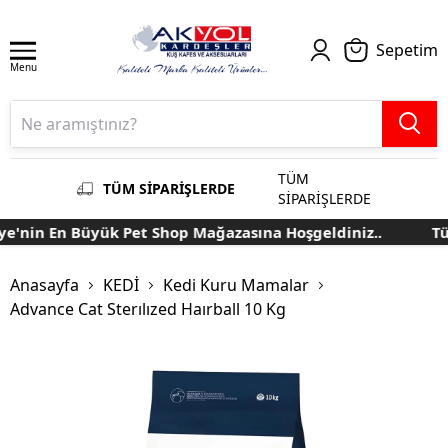
Sepetim
Menu
TÜM
TÜM SİPARİŞLERDE
SİPARİŞLERDE
e'nin En Büyük Pet Shop Mağazasına Hoşgeldiniz..
Tür
Anasayfa
KEDİ
Kedi Kuru Mamalar
Advance Cat Sterılızed Haırball 10 Kg