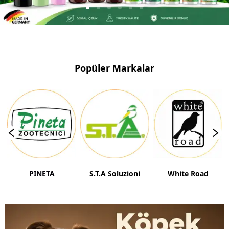
1
2
3
4
5
6
Popüler Markalar
PINETA
S.T.A Soluzioni
White Road