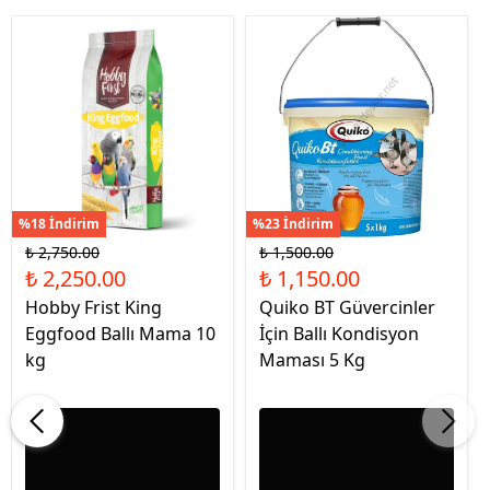
%18 İndirim
%23 İndirim
₺ 2,750.00
₺ 1,500.00
₺ 2,250.00
₺ 1,150.00
Hobby Frist King
Quiko BT Güvercinler
Eggfood Ballı Mama 10
İçin Ballı Kondisyon
kg
Maması 5 Kg