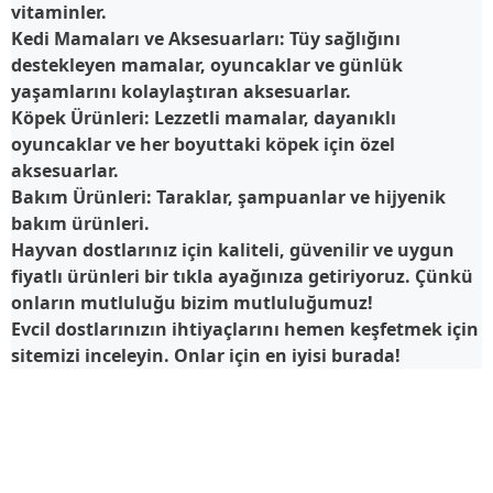
vitaminler.
Kedi Mamaları ve Aksesuarları
: Tüy sağlığını
destekleyen mamalar, oyuncaklar ve günlük
yaşamlarını kolaylaştıran aksesuarlar.
Köpek Ürünleri
: Lezzetli mamalar, dayanıklı
oyuncaklar ve her boyuttaki köpek için özel
aksesuarlar.
Bakım Ürünleri
: Taraklar, şampuanlar ve hijyenik
bakım ürünleri.
Hayvan dostlarınız için kaliteli, güvenilir ve uygun
fiyatlı ürünleri bir tıkla ayağınıza getiriyoruz. Çünkü
onların mutluluğu bizim mutluluğumuz!
Evcil dostlarınızın ihtiyaçlarını hemen keşfetmek için
sitemizi inceleyin.
Onlar için en iyisi burada!
İptal