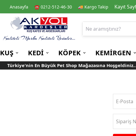
Kayıt Say
Anasayfa
☎️ 0212-512-46-30
🚚 Kargo Takip
KUŞ
KEDİ
KÖPEK
KEMİRGEN
Türkiye'nin En Büyük Pet Shop Mağazasına Hoşgeldiniz..
Kafes
Kedi Kuru Mamalar
Kuru Mamalar
Guinea Pig Yemleri
Kafes Aksesuarları
Kedi Kumları
Konserve Mamalar
Muhabbet
Yemlikler
Kanarya
Suluklar
Papağan
Mamalıklar
Taşımalar
Mama ve Su Kapları
Ek Besin ve
E-Posta
Taşıma Kafesi
Tünekler
Vitaminler
Rulolu Kafes
Banyoluklar
Sipariş 
Kafes Tülleri
Oyuncaklar