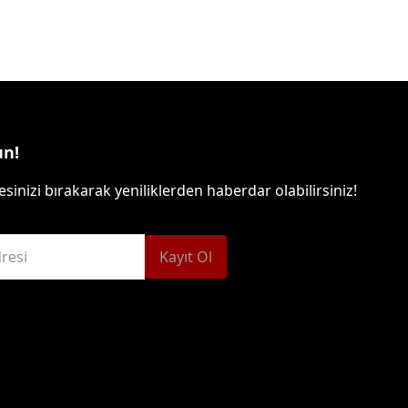
Isıtma Makineleri
un!
sinizi bırakarak yeniliklerden haberdar olabilirsiniz!
resi
Kayıt Ol