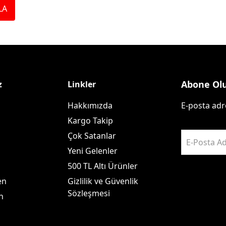
Saka ve Doğa Kuşu
Aparatları
LA
Yemleri
Kuş Renk Boyaları
Güvercin Yemleri
Kumlar
Mamalar
Krakerler
Abone Ol
z
Linkler
Kalamar Kemiği ve Gaga
Taşları
Hakkımızda
E-posta adre
Kargo Takip
Çok Satanlar
E-Posta Ad
Yeni Gelenler
500 TL Altı Ürünler
en
Gizlilik ve Güvenlik
Sözleşmesi
n