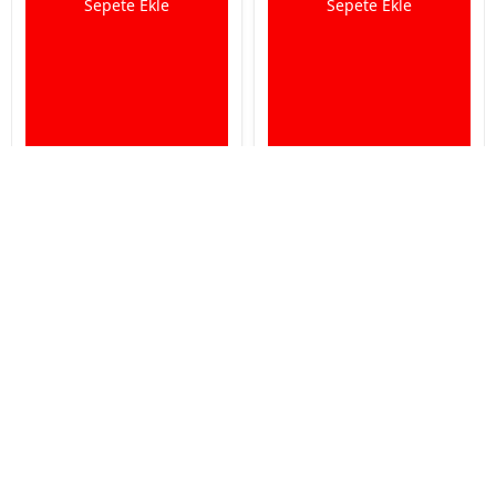
Sepete Ekle
Sepete Ekle
İptal
Natural Karışık Şalgamsız Kanarya Yemi 20 Kg
Natural King Siskin Carduelis Luxory Aky Saka Ve Doğa
Kuşu Yemi 15 kg