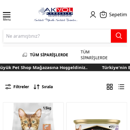
Sepetim
Menu
TÜM
TÜM SİPARİŞLERDE
SİPARİŞLERDE
 Pet Shop Mağazasına Hoşgeldiniz..
Türkiye'nin En Bü
Filtreler
Sırala