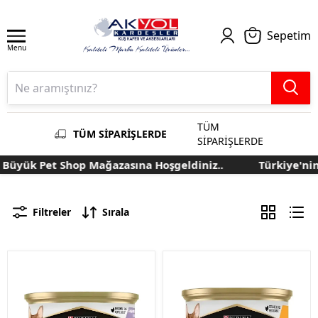
Sepetim
Menu
TÜM
TÜM SİPARİŞLERDE
SİPARİŞLERDE
 Pet Shop Mağazasına Hoşgeldiniz..
Türkiye'nin En Bü
Filtreler
Sırala