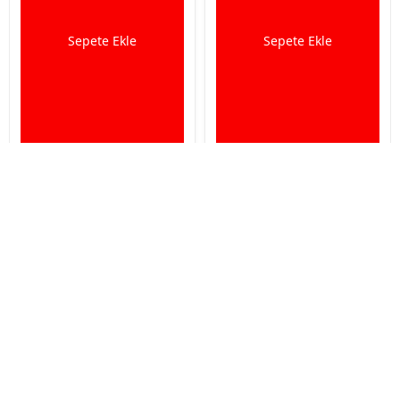
Sepete Ekle
Sepete Ekle
İptal
Natural Karışık Şalgamsız Kanarya Yemi 20 Kg
Natural King Siskin Carduelis Luxory Aky Saka Ve Doğa
Kuşu Yemi 15 kg