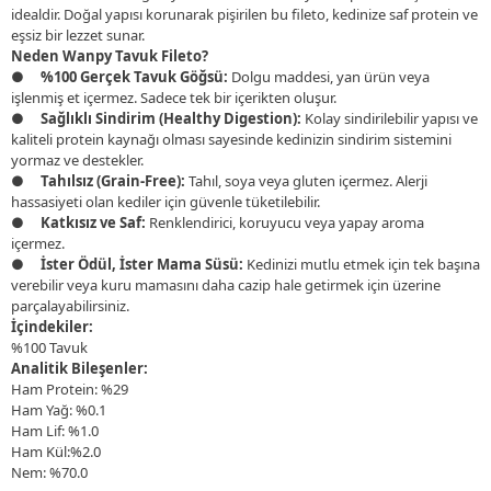
idealdir. Doğal yapısı korunarak pişirilen bu fileto, kedinize saf protein ve
eşsiz bir lezzet sunar.
Neden Wanpy Tavuk Fileto?
●
%100 Gerçek Tavuk Göğsü:
Dolgu maddesi, yan ürün veya
işlenmiş et içermez. Sadece tek bir içerikten oluşur.
●
Sağlıklı Sindirim (Healthy Digestion):
Kolay sindirilebilir yapısı ve
kaliteli protein kaynağı olması sayesinde kedinizin sindirim sistemini
yormaz ve destekler.
●
Tahılsız (Grain-Free):
Tahıl, soya veya gluten içermez. Alerji
hassasiyeti olan kediler için güvenle tüketilebilir.
●
Katkısız ve Saf:
Renklendirici, koruyucu veya yapay aroma
içermez.
●
İster Ödül, İster Mama Süsü:
Kedinizi mutlu etmek için tek başına
verebilir veya kuru mamasını daha cazip hale getirmek için üzerine
parçalayabilirsiniz.
İçindekiler:
%100 Tavuk
Analitik Bileşenler:
Ham Protein: %29
Ham Yağ: %0.1
Ham Lif: %1.0
Ham Kül:%2.0
Nem: %70.0