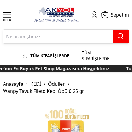
Sepetim
Menu
TÜM
TÜM SİPARİŞLERDE
SİPARİŞLERDE
'nin En Büyük Pet Shop Mağazasına Hoşgeldiniz..
Türk
Anasayfa
KEDİ
Ödüller
Wanpy Tavuk Fileto Kedi Ödülü 25 gr