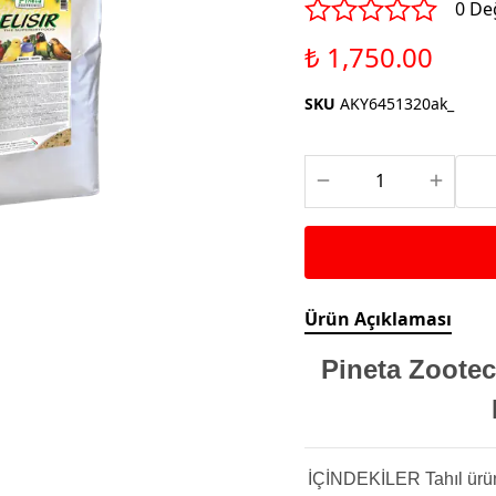
Saka ve Doğa Kuşu
0 De
Aparatları
Yemleri
Kuş Renk Boyaları
₺ 1,750.00
Güvercin Yemleri
Kumlar
SKU
AKY6451320ak_
Mamalar
Krakerler
Kalamar Kemiği ve Gaga
Taşları
Ürün Açıklaması
Pineta Zootec
İÇİNDEKİLER Tahıl ürünle