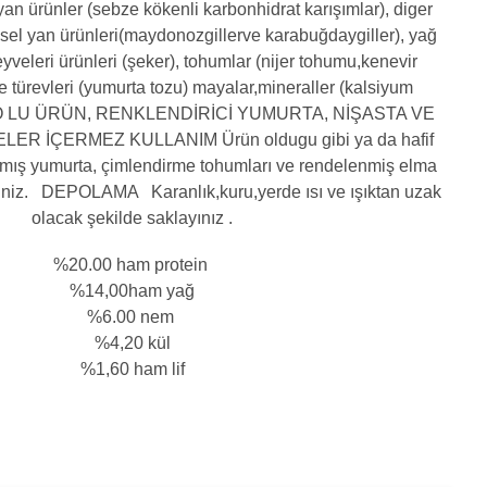
an ürünler (sebze kökenli karbonhidrat karışımlar), diger
tkisel yan ürünleri(maydonozgillerve karabuğdaygiller), yağ
veleri ürünleri (şeker), tohumlar (nijer tohumu,kenevir
 türevleri (yumurta tozu) mayalar,mineraller (kalsiyum
DO LU ÜRÜN, RENKLENDİRİCİ YUMURTA, NİŞASTA VE
ER İÇERMEZ KULLANIM Ürün oldugu gibi ya da hafif
mış yumurta, çimlendirme tohumları ve rendelenmiş elma
siniz. DEPOLAMA Karanlık,kuru,yerde ısı ve ışıktan uzak
olacak şekilde saklayınız .
%20.00 ham protein
%14,00ham yağ
%6.00 nem
%4,20 kül
%1,60 ham lif