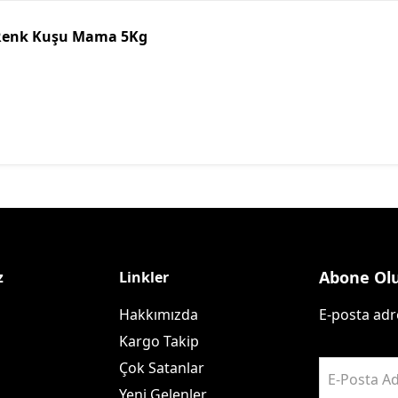
u Renk Kuşu Mama 5Kg
Abone Ol
z
Linkler
Hakkımızda
E-posta adre
Kargo Takip
Çok Satanlar
E-Posta Ad
Yeni Gelenler