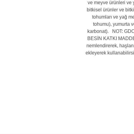
ve meyve ürünleri ve y
bitkisel ürünler ve bi
tohumları ve yağ mey
tohumu), yumurta ve
karbonat). NOT: G
BESİN KATKI MADDEL
nemlendirerek, haşlan
ekleyerek kullanabilir