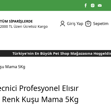
TÜM SİPARİŞLERDE
Giriş Yap
Sepetim
2000 TL Üzeri Ücretsiz Kargo
Türkiye'nin En Büyük Pet Shop Mağazasına Hoşgeldiniz..
Kümes Ekipmanları
Kedi Yaş Mamaları
Tasmalar
Tavşan Yemleri
Kuluçka Malzemeleri
Bakım Sağlık
Bakım Sağlık
Ürünleri
Ürünler
Aydınlatma Sistemleri
Yuvalar ve Folluklar
Kuşu Mama 5Kg
Kafes Rulo Kağıtları
Sahte Yumurtalar
Yem Temizleme
Öğütücüler
Makineleri
cnici Profesyonel Elısır
Nem Alma Makineleri
u Renk Kuşu Mama 5Kg
Nem ve Isı Ölçer
Cihazları