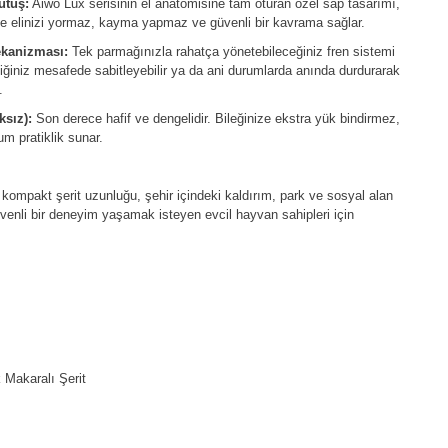
utuş:
Aiwo Lux serisinin el anatomisine tam oturan özel sap tasarımı,
ile elinizi yormaz, kayma yapmaz ve güvenli bir kavrama sağlar.
ekanizması:
Tek parmağınızla rahatça yönetebileceğiniz fren sistemi
iğiniz mesafede sabitleyebilir ya da ani durumlarda anında durdurarak
.
ksız):
Son derece hafif ve dengelidir. Bileğinize ekstra yük bindirmez,
m pratiklik sunar.
 kompakt şerit uzunluğu, şehir içindeki kaldırım, park ve sosyal alan
üvenli bir deneyim yaşamak isteyen evcil hayvan sahipleri için
Makaralı Şerit