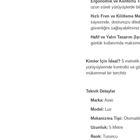
Ergonomik ve Konforlu T
uzun süreli yürüyüşlerde b
Hızlı Fren ve Kilitleme M
sayesinde, dostunuzu diled
güvenliğini sağlayabilirsiniz
Hafif ve Yalın Tasarım (Işı
günlük kullanımda maksimu
Kimler İçin İdeal?
5 metrelik
yürüyüşlerinde kontrollü ve g
mükemmel bir tercihtir.
Teknik Detaylar
Marka:
Aiwo
Model:
Lux
Mekanizma Tipi:
Otomatik 
Uzunluk:
5 Metre
Renk:
Turuncu