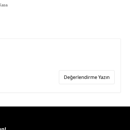
 Kasa
Değerlendirme Yazın
un!