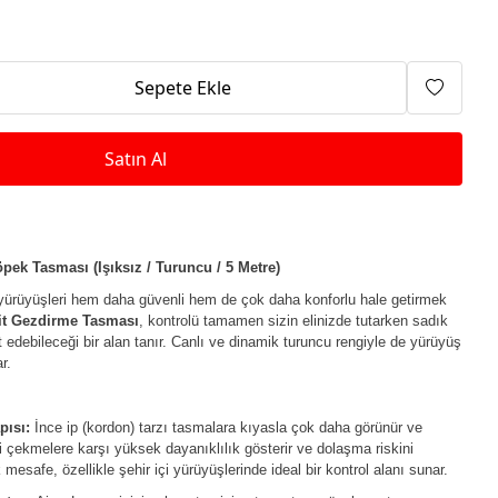
Isıtma Makineleri
Sepete Ekle
Satın Al
ek Tasması (Işıksız / Turuncu / 5 Metre)
 yürüyüşleri hem daha güvenli hem de çok daha konforlu hale getirmek
it Gezdirme Tasması
, kontrolü tamamen sizin elinizde tutarken sadık
edebileceği bir alan tanır. Canlı ve dinamik turuncu rengiyle de yürüyüş
r.
pısı:
İnce ip (kordon) tarzı tasmalara kıyasla çok daha görünür ve
ni çekmelere karşı yüksek dayanıklılık gösterir ve dolaşma riskini
 mesafe, özellikle şehir içi yürüyüşlerinde ideal bir kontrol alanı sunar.