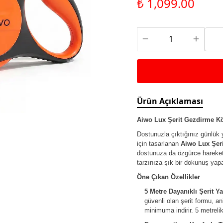
₺ 1,099.00
Saka ve Doğa Kuşu
Aparatları
Yemleri
Kuş Renk Boyaları
Güvercin Yemleri
Kumlar
Mamalar
Krakerler
Kalamar Kemiği ve Gaga
Taşları
Ürün Açıklaması
Aiwo Lux Şerit Gezdirme Köp
Dostunuzla çıktığınız günlük
için tasarlanan
Aiwo Lux Şer
dostunuza da özgürce hareket 
tarzınıza şık bir dokunuş yapa
Öne Çıkan Özellikler
5 Metre Dayanıklı Şerit Ya
güvenli olan şerit formu, a
minimuma indirir. 5 metrelik