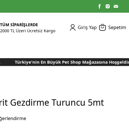
TÜM SİPARİŞLERDE
Giriş Yap
Sepetim
2000 TL Üzeri Ücretsiz Kargo
Türkiye'nin En Büyük Pet Shop Mağazasına Hoşgeldiniz..
Kümes Ekipmanları
Kedi Yaş Mamaları
Tasmalar
Tavşan Yemleri
Kuluçka Malzemeleri
Bakım Sağlık
Bakım Sağlık
Ürünleri
Ürünler
Aydınlatma Sistemleri
Yuvalar ve Folluklar
Kafes Rulo Kağıtları
Sahte Yumurtalar
Yem Temizleme
Öğütücüler
Makineleri
rit Gezdirme Turuncu 5mt
Nem Alma Makineleri
Nem ve Isı Ölçer
ğerlendirme
Cihazları