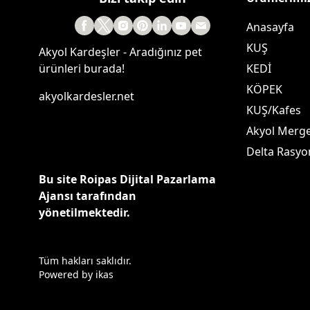
Anasayfa
KUŞ
Akyol Kardeşler - Aradığınız pet
ürünleri burada!
KEDİ
KÖPEK
akyolkardesler.net
KUŞ/Kafes
Akyol Merg
Delta Rasyo
Bu site Roipas Dijital Pazarlama
Ajansı tarafından
yönetilmektedir.
Tüm hakları saklıdır.
Powered by
ikas