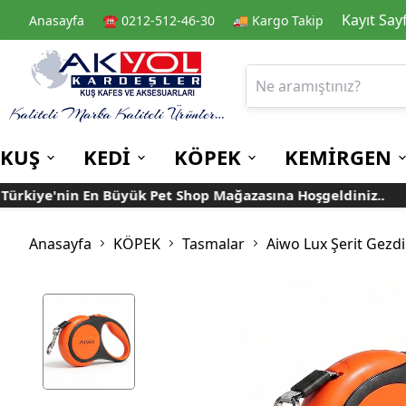
Kayıt Say
Anasayfa
☎️ 0212-512-46-30
🚚 Kargo Takip
KUŞ
KEDİ
KÖPEK
KEMİRGEN
kiye'nin En Büyük Pet Shop Mağazasına Hoşgeldiniz..
Kafes
Kedi Kuru Mamalar
Kuru Mamalar
Guinea Pig Yemleri
Kafes Aksesuarları
Kedi Kumları
Konserve Mamalar
Muhabbet
Yemlikler
Anasayfa
KÖPEK
Tasmalar
Aiwo Lux Şerit Gez
Kanarya
Suluklar
Papağan
Mamalıklar
Taşımalar
Mama ve Su Kapları
Ek Besin ve
Taşıma Kafesi
Tünekler
Vitaminler
Rulolu Kafes
Banyoluklar
Kafes Tülleri
Oyuncaklar