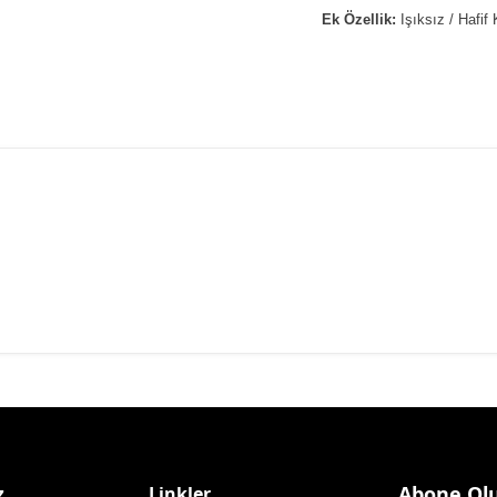
Ek Özellik:
Işıksız / Hafif
Abone Ol
z
Linkler