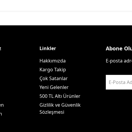
Abone Ol
z
Linkler
Hakkımızda
E-posta adre
Kargo Takip
Çok Satanlar
E-Posta Ad
Yeni Gelenler
500 TL Altı Ürünler
en
Gizlilik ve Güvenlik
Sözleşmesi
n