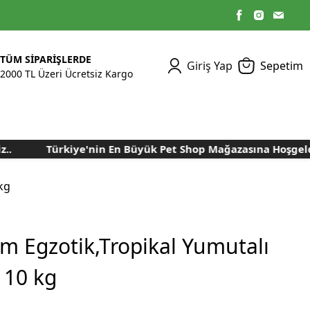
TÜM SİPARİŞLERDE
Giriş Yap
Sepetim
2000 TL Üzeri Ücretsiz Kargo
Türkiye'nin En Büyük Pet Shop Mağazasına Hoşgeldiniz
Kümes Ekipmanları
Kedi Yaş Mamaları
Tasmalar
Tavşan Yemleri
Kuluçka Malzemeleri
Bakım Sağlık
Bakım Sağlık
Ürünleri
Ürünler
Aydınlatma Sistemleri
Yuvalar ve Folluklar
kg
Kafes Rulo Kağıtları
Sahte Yumurtalar
Yem Temizleme
Öğütücüler
Makineleri
em Egzotik,Tropikal Yumutalı
Nem Alma Makineleri
 10 kg
Nem ve Isı Ölçer
Cihazları