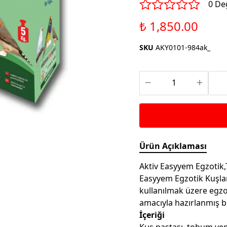
Saka ve Doğa Kuşu
0 De
Aparatları
Yemleri
Kuş Renk Boyaları
₺ 1,850.00
Güvercin Yemleri
Kumlar
SKU
AKY0101-984ak_
Mamalar
Krakerler
Kalamar Kemiği ve Gaga
Taşları
Ürün Açıklaması
Aktiv Easyyem Egzotik
Easyyem Egzotik Kuşlar
kullanılmak üzere egzo
amacıyla hazırlanmış b
İçeriği
Kuş pastası, tohum yem