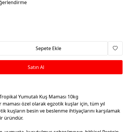
Isıtma Makineleri
ğerlendirme
Sepete Ekle
Satın Al
,Tropikal Yumutalı Kuş Maması 10kg
 maması özel olarak egzotik kuşlar için, tüm yıl
tik kuşların besin ve beslenme ihtiyaçlarını karşılamak
ir üründür.
, yumurta, kurutulmuş sebze/meyve, bitkisel Protein,