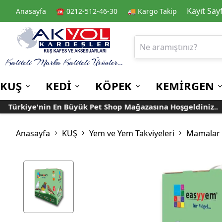
Kayıt Say
Anasayfa
☎️ 0212-512-46-30
🚚 Kargo Takip
KUŞ
KEDİ
KÖPEK
KEMİRGEN
ürkiye'nin En Büyük Pet Shop Mağazasına Hoşgeldiniz..
Kafes
Kedi Kuru Mamalar
Kuru Mamalar
Guinea Pig Yemleri
Kafes Aksesuarları
Kedi Kumları
Konserve Mamalar
Muhabbet
Yemlikler
Anasayfa
KUŞ
Yem ve Yem Takviyeleri
Mamalar
Kanarya
Suluklar
Papağan
Mamalıklar
Taşımalar
Mama ve Su Kapları
Ek Besin ve
Taşıma Kafesi
Tünekler
Vitaminler
Rulolu Kafes
Banyoluklar
Kafes Tülleri
Oyuncaklar