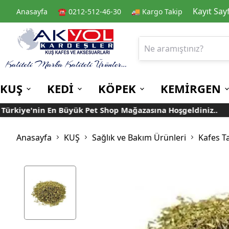
Kayıt Say
Anasayfa
☎️ 0212-512-46-30
🚚 Kargo Takip
KUŞ
KEDİ
KÖPEK
KEMİRGEN
kiye'nin En Büyük Pet Shop Mağazasına Hoşgeldiniz..
Kafes
Kedi Kuru Mamalar
Kuru Mamalar
Guinea Pig Yemleri
Kafes Aksesuarları
Kedi Kumları
Konserve Mamalar
Muhabbet
Yemlikler
Anasayfa
KUŞ
Sağlık ve Bakım Ürünleri
Kafes T
Kanarya
Suluklar
Papağan
Mamalıklar
Taşımalar
Mama ve Su Kapları
Ek Besin ve
Taşıma Kafesi
Tünekler
Vitaminler
Rulolu Kafes
Banyoluklar
Kafes Tülleri
Oyuncaklar