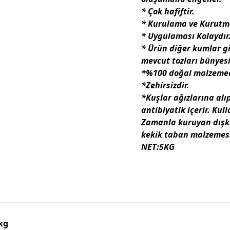
* Çok hafiftir.
* Kurulama ve Kurutma
* Uygulaması Kolaydır
* Ürün diğer kumlar gi
mevcut tozları bünyes
*%100 doğal malzemede
*Zehirsizdir.
*Kuşlar
ağızlarına
alı
antibiyatik içerir.
Kull
Zamanla kuruyan dışkıl
kekik taban malzemesi 
NET:5KG
kg