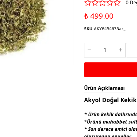
Saka ve Doğa Kuşu
0 De
Aparatları
Yemleri
Kuş Renk Boyaları
₺ 499.00
Güvercin Yemleri
Kumlar
SKU
AKY6454635ak_
Mamalar
Krakerler
Kalamar Kemiği ve Gaga
Taşları
Ürün Açıklaması
Akyol Doğal Kekik
* Ürün kekik dallırınd
*Ürünü muhabbet sultan
* Son derece emici ola
oluşumunu engeller.