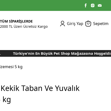
TÜM SİPARİŞLERDE
Giriş Yap
Sepetim
2000 TL Üzeri Ücretsiz Kargo
Türkiye'nin En Büyük Pet Shop Mağazasına Hoşgeldiniz..
Kümes Ekipmanları
Kedi Yaş Mamaları
Tasmalar
Tavşan Yemleri
Kuluçka Malzemeleri
Bakım Sağlık
Bakım Sağlık
Ürünleri
Ürünler
Aydınlatma Sistemleri
Yuvalar ve Folluklar
lzemesi 5 kg
Kafes Rulo Kağıtları
Sahte Yumurtalar
Yem Temizleme
Öğütücüler
Makineleri
 Kekik Taban Ve Yuvalık
Nem Alma Makineleri
 kg
Nem ve Isı Ölçer
Cihazları