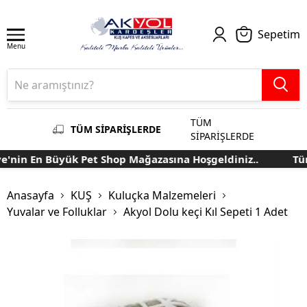
Sepetim
Menu
TÜM
TÜM SİPARİŞLERDE
SİPARİŞLERDE
'nin En Büyük Pet Shop Mağazasına Hoşgeldiniz..
Türk
Anasayfa
KUŞ
Kuluçka Malzemeleri
Yuvalar ve Folluklar
Akyol Dolu keçi Kıl Sepeti 1 Adet