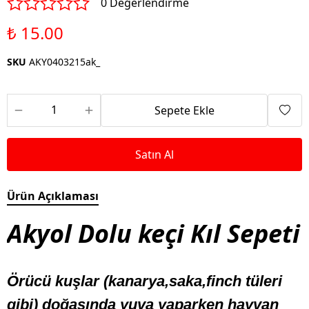
0 Değerlendirme
₺ 15.00
SKU
AKY0403215ak_
Sepete Ekle
Satın Al
Ürün Açıklaması
Akyol Dolu keçi Kıl Sepeti
Örücü kuşlar (kanarya,saka,finch tüleri
gibi) doğasında yuva yaparken hayvan