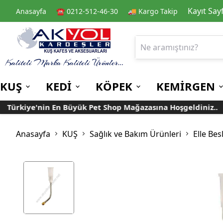
Kayıt Say
Anasayfa
☎️ 0212-512-46-30
🚚 Kargo Takip
KUŞ
KEDİ
KÖPEK
KEMİRGEN
ürkiye'nin En Büyük Pet Shop Mağazasına Hoşgeldiniz..
Kafes
Kedi Kuru Mamalar
Kuru Mamalar
Guinea Pig Yemleri
Kafes Aksesuarları
Kedi Kumları
Konserve Mamalar
Muhabbet
Yemlikler
Anasayfa
KUŞ
Sağlık ve Bakım Ürünleri
Elle Be
Kanarya
Suluklar
Papağan
Mamalıklar
Taşımalar
Mama ve Su Kapları
Ek Besin ve
Taşıma Kafesi
Tünekler
Vitaminler
Rulolu Kafes
Banyoluklar
Kafes Tülleri
Oyuncaklar