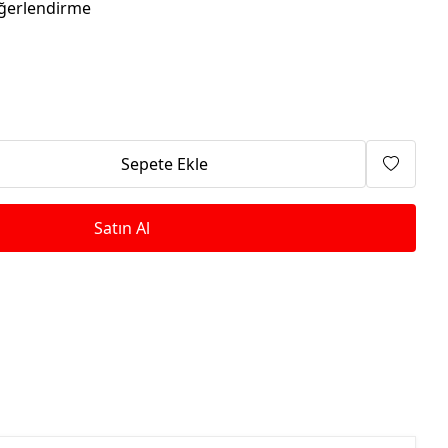
Isıtma Makineleri
ğerlendirme
Sepete Ekle
Satın Al