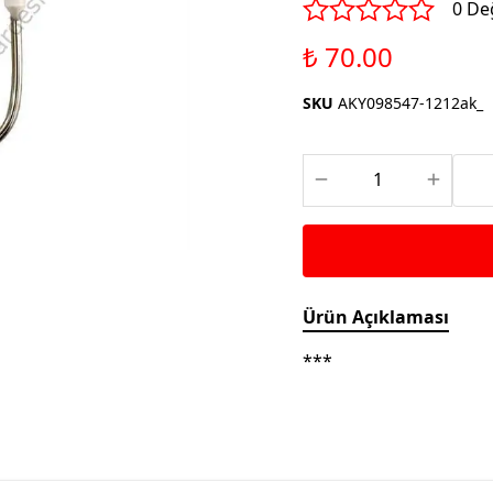
Saka ve Doğa Kuşu
0 De
Aparatları
Yemleri
Kuş Renk Boyaları
₺ 70.00
Güvercin Yemleri
Kumlar
SKU
AKY098547-1212ak_
Mamalar
Krakerler
Kalamar Kemiği ve Gaga
Taşları
Ürün Açıklaması
***