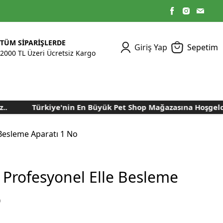
TÜM SİPARİŞLERDE
Giriş Yap
Sepetim
2000 TL Üzeri Ücretsiz Kargo
Türkiye'nin En Büyük Pet Shop Mağazasına Hoşgeldini
Kümes Ekipmanları
Kedi Yaş Mamaları
Tasmalar
Tavşan Yemleri
Kuluçka Malzemeleri
Bakım Sağlık
Bakım Sağlık
Ürünleri
Ürünler
Aydınlatma Sistemleri
Yuvalar ve Folluklar
 Besleme Aparatı 1 No
Kafes Rulo Kağıtları
Sahte Yumurtalar
Yem Temizleme
Öğütücüler
Makineleri
 Profesyonel Elle Besleme
Nem Alma Makineleri
o
Nem ve Isı Ölçer
Cihazları