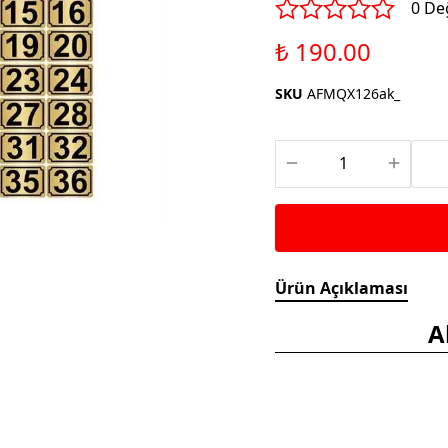
Saka ve Doğa Kuşu
0 De
Aparatları
Yemleri
Kuş Renk Boyaları
₺ 190.00
Güvercin Yemleri
Kumlar
SKU
AFMQX126ak_
Mamalar
Krakerler
Kalamar Kemiği ve Gaga
Taşları
Ürün Açıklaması
A