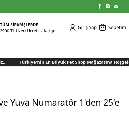
TÜM SİPARİŞLERDE
Giriş Yap
Sepetim
2000 TL Üzeri Ücretsiz Kargo
Türkiye'nin En Büyük Pet Shop Mağazasına Hoşgeldini
Kümes Ekipmanları
Kedi Yaş Mamaları
Tasmalar
Tavşan Yemleri
Kuluçka Malzemeleri
Bakım Sağlık
Bakım Sağlık
Ürünleri
Ürünler
Aydınlatma Sistemleri
Yuvalar ve Folluklar
Kafes Rulo Kağıtları
Sahte Yumurtalar
Yem Temizleme
Öğütücüler
Makineleri
 ve Yuva Numaratör 1'den 25'e
Nem Alma Makineleri
Nem ve Isı Ölçer
Cihazları