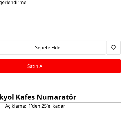
Isıtma Makineleri
ğerlendirme
Sepete Ekle
Satın Al
kyol Kafes Numaratör
Açıklama: 1'den 25'e kadar