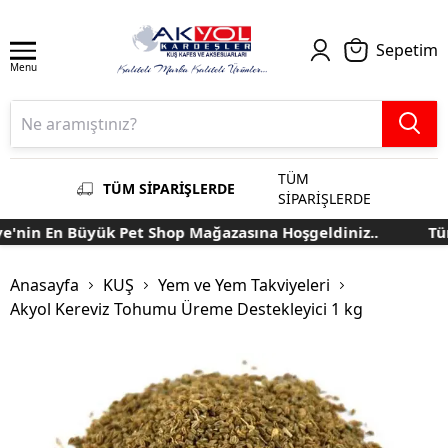
Sepetim
Menu
TÜM
TÜM SİPARİŞLERDE
SİPARİŞLERDE
'nin En Büyük Pet Shop Mağazasına Hoşgeldiniz..
Türk
Anasayfa
KUŞ
Yem ve Yem Takviyeleri
Akyol Kereviz Tohumu Üreme Destekleyici 1 kg