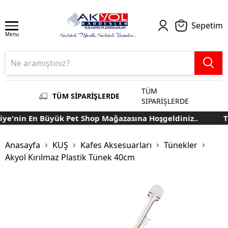
Sepetim
Menu
TÜM
TÜM SİPARİŞLERDE
SİPARİŞLERDE
e'nin En Büyük Pet Shop Mağazasına Hoşgeldiniz..
Tü
Anasayfa
KUŞ
Kafes Aksesuarları
Tünekler
Akyol Kırılmaz Plastik Tünek 40cm