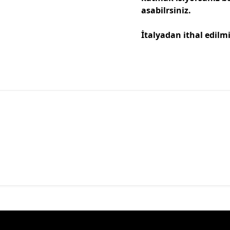
asabilrsiniz.
İtalyadan ithal edilmi