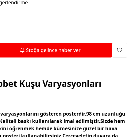
Isıtma Makineleri
ğerlendirme
Stoğa gelince haber ver
bet Kuşu Varyasyonları
varyasyonlarını gösteren posterdir.98 cm uzunluğu
Kaliteli baskı kullanılarak imal edilmiştir.Sizde hem
rini öğrenmek hemde kümesinize güzel bir hava
 posteri kullanabilirsiniz.Çerçeveletip duvara da