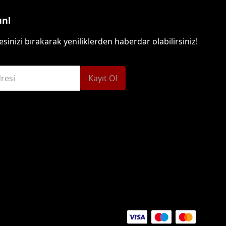
un!
sinizi bırakarak yeniliklerden haberdar olabilirsiniz!
resi
Kayıt Ol