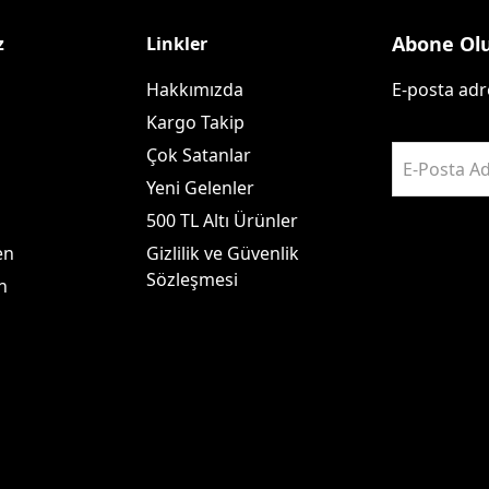
Abone Ol
z
Linkler
Hakkımızda
E-posta adre
Kargo Takip
Çok Satanlar
E-Posta Ad
Yeni Gelenler
500 TL Altı Ürünler
en
Gizlilik ve Güvenlik
Sözleşmesi
n