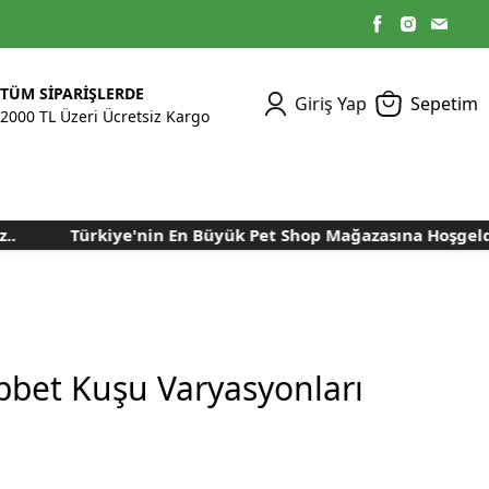
TÜM SİPARİŞLERDE
Giriş Yap
Sepetim
2000 TL Üzeri Ücretsiz Kargo
Türkiye'nin En Büyük Pet Shop Mağazasına Hoşgeldiniz
Kümes Ekipmanları
Kedi Yaş Mamaları
Tasmalar
Tavşan Yemleri
Kuluçka Malzemeleri
Bakım Sağlık
Bakım Sağlık
Ürünleri
Ürünler
Aydınlatma Sistemleri
Yuvalar ve Folluklar
Kafes Rulo Kağıtları
Sahte Yumurtalar
Yem Temizleme
Öğütücüler
Makineleri
bet Kuşu Varyasyonları
Nem Alma Makineleri
Nem ve Isı Ölçer
Cihazları