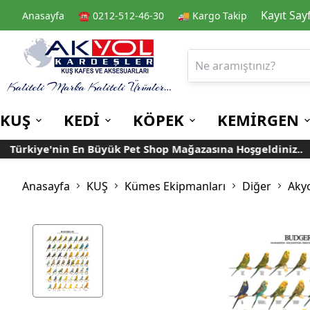
Kayıt Say
Anasayfa
☎️ 0212-512-46-30
🚚 Kargo Takip
KUŞ
KEDİ
KÖPEK
KEMİRGEN
ürkiye'nin En Büyük Pet Shop Mağazasına Hoşgeldiniz..
Kafes
Kedi Kuru Mamalar
Kuru Mamalar
Guinea Pig Yemleri
Kafes Aksesuarları
Kedi Kumları
Konserve Mamalar
Muhabbet
Yemlikler
Anasayfa
KUŞ
Kümes Ekipmanları
Diğer
Aky
Kanarya
Suluklar
Papağan
Mamalıklar
Taşımalar
Mama ve Su Kapları
Ek Besin ve
Taşıma Kafesi
Tünekler
Vitaminler
Rulolu Kafes
Banyoluklar
Kafes Tülleri
Oyuncaklar