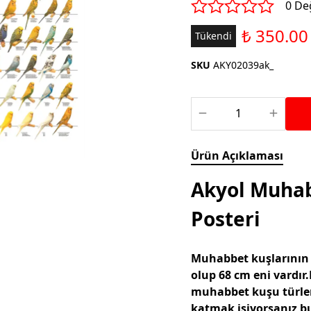
Saka ve Doğa Kuşu
0 De
Aparatları
Yemleri
Kuş Renk Boyaları
₺ 350.00
Tükendi
Güvercin Yemleri
Kumlar
SKU
AKY02039ak_
Mamalar
Krakerler
Kalamar Kemiği ve Gaga
Taşları
Ürün Açıklaması
Akyol Muhab
Posteri
Muhabbet kuşlarının 
olup 68 cm eni vardır.
muhabbet kuşu türle
katmak isiyorsanız bu