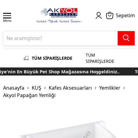
Sepetim
Menu
TÜM
TÜM SİPARİŞLERDE
SİPARİŞLERDE
e'nin En Büyük Pet Shop Mağazasına Hoşgeldiniz..
Tü
Anasayfa
KUŞ
Kafes Aksesuarları
Yemlikler
Akyol Papağan Yemliği