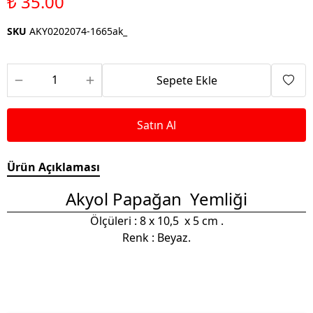
₺ 35.00
SKU
AKY0202074-1665ak_
Sepete Ekle
Satın Al
Ürün Açıklaması
Akyol Papağan Yemliği
Ölçüleri : 8 x 10,5 x 5 cm .
Renk : Beyaz.