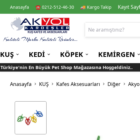
Kayıt Say
Anasayfa
☎️ 0212-512-46-30
🚚 Kargo Takip
KUŞ
KEDİ
KÖPEK
KEMİRGEN
rkiye'nin En Büyük Pet Shop Mağazasına Hoşgeldiniz..
Kafes
Kedi Kuru Mamalar
Kuru Mamalar
Guinea Pig Yemleri
Kafes Aksesuarları
Kedi Kumları
Konserve Mamalar
Muhabbet
Yemlikler
Anasayfa
KUŞ
Kafes Aksesuarları
Diğer
Akyo
Kanarya
Suluklar
Papağan
Mamalıklar
Taşımalar
Mama ve Su Kapları
Ek Besin ve
Taşıma Kafesi
Tünekler
Vitaminler
Rulolu Kafes
Banyoluklar
Kafes Tülleri
Oyuncaklar