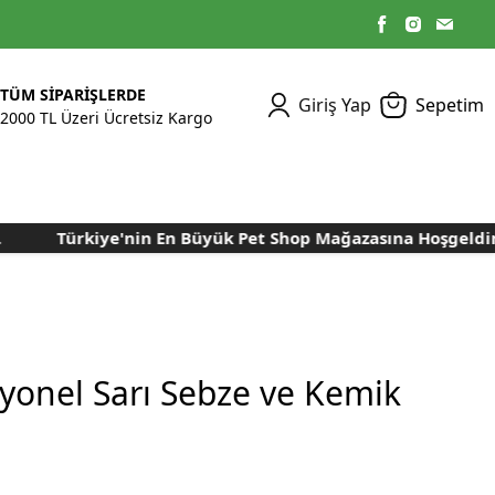
TÜM SİPARİŞLERDE
Giriş Yap
Sepetim
2000 TL Üzeri Ücretsiz Kargo
Türkiye'nin En Büyük Pet Shop Mağazasına Hoşgeldiniz.
Kümes Ekipmanları
Kedi Yaş Mamaları
Tasmalar
Tavşan Yemleri
Kuluçka Malzemeleri
Bakım Sağlık
Bakım Sağlık
Ürünleri
Ürünler
Aydınlatma Sistemleri
Yuvalar ve Folluklar
Kafes Rulo Kağıtları
Sahte Yumurtalar
Yem Temizleme
Öğütücüler
Makineleri
syonel Sarı Sebze ve Kemik
Nem Alma Makineleri
Nem ve Isı Ölçer
Cihazları