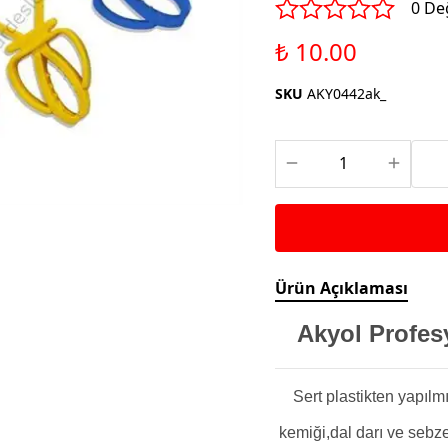
Saka ve Doğa Kuşu
0 De
Aparatları
Yemleri
Kuş Renk Boyaları
₺ 10.00
Güvercin Yemleri
Kumlar
SKU
AKY0442ak_
Mamalar
Krakerler
Kalamar Kemiği ve Gaga
Taşları
Ürün Açıklaması
Akyol Profes
Sert plastikten yapılmı
kemiği,dal darı ve sebze 