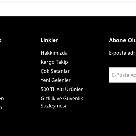
Abone Ol
z
Linkler
Hakkımızda
E-posta adre
Kargo Takip
Çok Satanlar
E-Posta Ad
Yeni Gelenler
500 TL Altı Ürünler
en
Gizlilik ve Güvenlik
Sözleşmesi
n