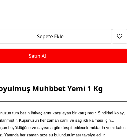
Isıtma Makineleri
Sepete Ekle
Satın Al
Soyulmuş Muhbbet Yemi 1 Kg
uzun tüm besin ihtiyaçlarını karşılayan bir karışımdır. Sindirimi kolay,
rlanmıştır. Kuşunuzun her zaman canlı ve sağlıklı kalması için...
uşun büyüklüğüne ve sayısına göre tespit edilecek miktarda yemi kafes
. Yanında her zaman taze su bulundurulması tavsiye edilir.