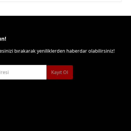
un!
sinizi bırakarak yeniliklerden haberdar olabilirsiniz!
resi
Kayıt Ol