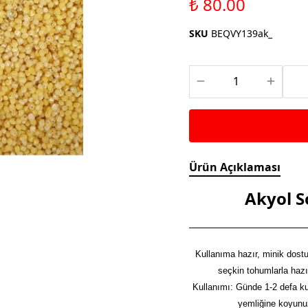
₺ 80.00
Saka ve Doğa Kuşu
Aparatları
Yemleri
Kuş Renk Boyaları
SKU
BEQVY139ak_
Güvercin Yemleri
Kumlar
Mamalar
Krakerler
Kalamar Kemiği ve Gaga
Taşları
Ürün Açıklaması
Akyol 
Kullanıma hazır, minik dostun
seçkin tohumlarla hazı
Kullanımı: Günde 1-2 defa k
yemliğine koyunuz