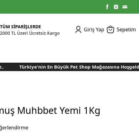
TÜM SİPARİŞLERDE
Giriş Yap
Sepetim
2000 TL Üzeri Ücretsiz Kargo
Türkiye'nin En Büyük Pet Shop Mağazasına Hoşgeldiniz
Kümes Ekipmanları
Kedi Yaş Mamaları
Tasmalar
Tavşan Yemleri
Kuluçka Malzemeleri
Bakım Sağlık
Bakım Sağlık
Ürünleri
Ürünler
Aydınlatma Sistemleri
Yuvalar ve Folluklar
Kafes Rulo Kağıtları
Sahte Yumurtalar
Yem Temizleme
Öğütücüler
Makineleri
lmuş Muhbbet Yemi 1Kg
Nem Alma Makineleri
Nem ve Isı Ölçer
ğerlendirme
Cihazları