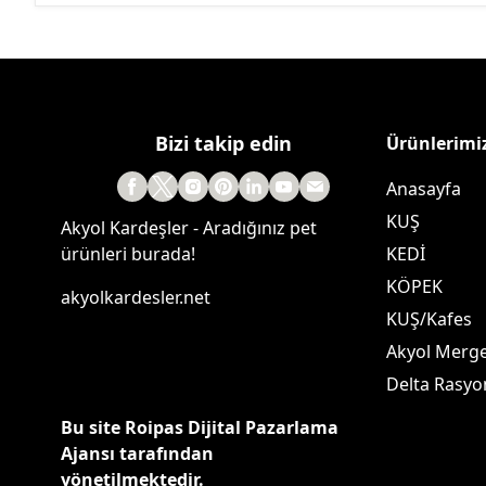
Bizi takip edin
Ürünlerimi
Anasayfa
KUŞ
Akyol Kardeşler - Aradığınız pet
ürünleri burada!
KEDİ
KÖPEK
akyolkardesler.net
KUŞ/Kafes
Akyol Merg
Delta Rasyo
Bu site Roipas Dijital Pazarlama
Ajansı tarafından
yönetilmektedir.