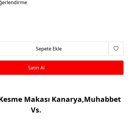
Isıtma Makineleri
ğerlendirme
Sepete Ekle
Satın Al
 Kesme Makası Kanarya,Muhabbet
Vs.