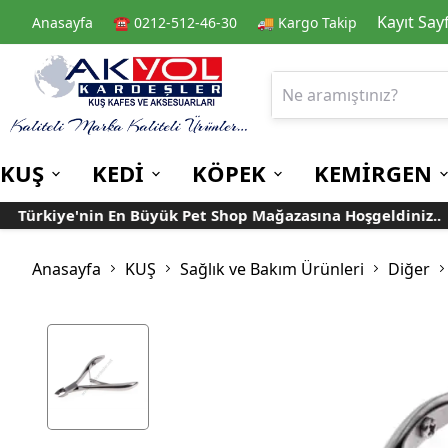
Kayıt Say
Anasayfa
☎️ 0212-512-46-30
🚚 Kargo Takip
KUŞ
KEDİ
KÖPEK
KEMİRGEN
Türkiye'nin En Büyük Pet Shop Mağazasına Hoşgeldiniz..
Kafes
Kedi Kuru Mamalar
Kuru Mamalar
Guinea Pig Yemleri
Kafes Aksesuarları
Kedi Kumları
Konserve Mamalar
Muhabbet
Yemlikler
Anasayfa
KUŞ
Sağlık ve Bakım Ürünleri
Diğer
Kanarya
Suluklar
Papağan
Mamalıklar
Taşımalar
Mama ve Su Kapları
Ek Besin ve
Taşıma Kafesi
Tünekler
Vitaminler
Rulolu Kafes
Banyoluklar
Kafes Tülleri
Oyuncaklar