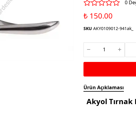
Saka ve Doğa Kuşu
0 De
Aparatları
Yemleri
Kuş Renk Boyaları
₺ 150.00
Güvercin Yemleri
Kumlar
SKU
AKY0109012-941ak_
Mamalar
Krakerler
Kalamar Kemiği ve Gaga
Taşları
Ürün Açıklaması
Akyol Tırnak