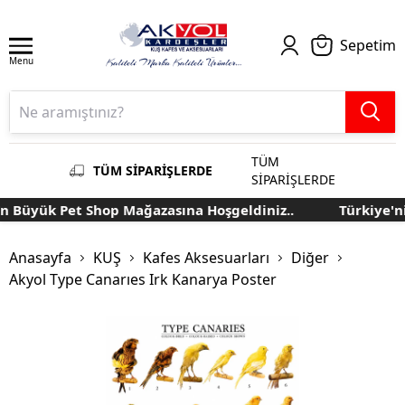
Sepetim
Menu
TÜM
TÜM SİPARİŞLERDE
SİPARİŞLERDE
 Büyük Pet Shop Mağazasına Hoşgeldiniz..
Türkiye'ni
Anasayfa
KUŞ
Kafes Aksesuarları
Diğer
Akyol Type Canarıes Irk Kanarya Poster