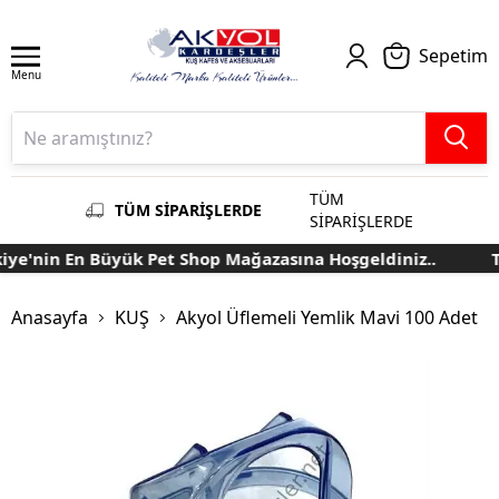
Sepetim
Menu
TÜM
TÜM SİPARİŞLERDE
SİPARİŞLERDE
ye'nin En Büyük Pet Shop Mağazasına Hoşgeldiniz..
Tü
Anasayfa
KUŞ
Akyol Üflemeli Yemlik Mavi 100 Adet