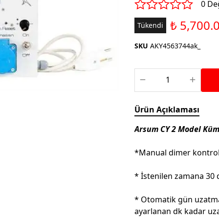
Saka ve Doğa Kuşu
0 De
Aparatları
Yemleri
Kuş Renk Boyaları
₺ 5,700.
Tükendi
Güvercin Yemleri
Kumlar
SKU
AKY4563744ak_
Mamalar
Krakerler
Kalamar Kemiği ve Gaga
Taşları
Ürün Açıklaması
Arsum CY 2 Model Küm
*Manual dimer kontrolü 
* İstenilen zamana 30 
* Otomatik gün uzatmas
ayarlanan dk kadar uz