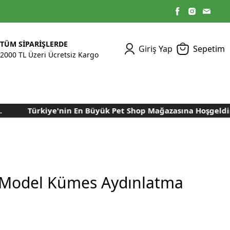
TÜM SİPARİŞLERDE
Giriş Yap
Sepetim
2000 TL Üzeri Ücretsiz Kargo
Türkiye'nin En Büyük Pet Shop Mağazasına Hoşgeldiniz..
Kümes Ekipmanları
Kedi Yaş Mamaları
Tasmalar
Tavşan Yemleri
Kuluçka Malzemeleri
Bakım Sağlık
Bakım Sağlık
Ürünleri
Ürünler
Aydınlatma Sistemleri
Yuvalar ve Folluklar
Kafes Rulo Kağıtları
Sahte Yumurtalar
Yem Temizleme
Öğütücüler
Makineleri
 Model Kümes Aydınlatma
Nem Alma Makineleri
Nem ve Isı Ölçer
Cihazları