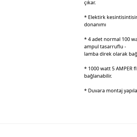
çıkar.
* Elektirk kesintisintis
donanımı
* 4 adet normal 100 wa
ampul tasarruflu -
lamba direk olarak bağl
* 1000 watt 5 AMPER fl
bağlanabilir.
* Duvara montaj yapıla