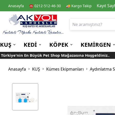
Kayıt Say
Anasayfa
☎️ 0212-512-46-30
🚚 Kargo Takip
KUŞ
KEDİ
KÖPEK
KEMİRGEN
kiye'nin En Büyük Pet Shop Mağazasına Hoşgeldiniz..
Kafes
Kedi Kuru Mamalar
Kuru Mamalar
Guinea Pig Yemleri
Kafes Aksesuarları
Kedi Kumları
Konserve Mamalar
Muhabbet
Yemlikler
Anasayfa
KUŞ
Kümes Ekipmanları
Aydınlatma S
Kanarya
Suluklar
Papağan
Mamalıklar
Taşımalar
Mama ve Su Kapları
Ek Besin ve
Taşıma Kafesi
Tünekler
Vitaminler
Rulolu Kafes
Banyoluklar
Kafes Tülleri
Oyuncaklar