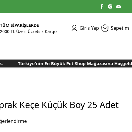
TÜM SİPARİŞLERDE
Giriş Yap
Sepetim
2000 TL Üzeri Ücretsiz Kargo
Türkiye'nin En Büyük Pet Shop Mağazasına Hoşgeldiniz
Kümes Ekipmanları
Kedi Yaş Mamaları
Tasmalar
Tavşan Yemleri
Kuluçka Malzemeleri
Bakım Sağlık
Bakım Sağlık
Ürünleri
Ürünler
Aydınlatma Sistemleri
Yuvalar ve Folluklar
Kafes Rulo Kağıtları
Sahte Yumurtalar
Yem Temizleme
Öğütücüler
Makineleri
rak Keçe Küçük Boy 25 Adet
Nem Alma Makineleri
Nem ve Isı Ölçer
ğerlendirme
Cihazları