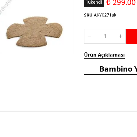
₺ 299.00
Saka ve Doğa Kuşu
Tükendi
Aparatları
Yemleri
Kuş Renk Boyaları
SKU
AKY0271ak_
Güvercin Yemleri
Kumlar
Mamalar
Krakerler
Kalamar Kemiği ve Gaga
Ürün Açıklaması
Taşları
Bambino Y