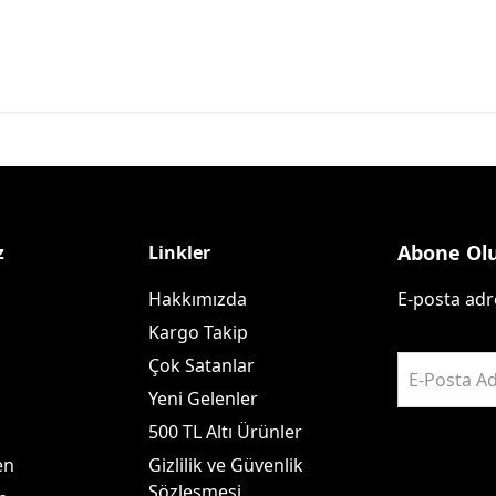
Abone Ol
z
Linkler
Hakkımızda
E-posta adre
Kargo Takip
Çok Satanlar
E-Posta Ad
Yeni Gelenler
500 TL Altı Ürünler
en
Gizlilik ve Güvenlik
Sözleşmesi