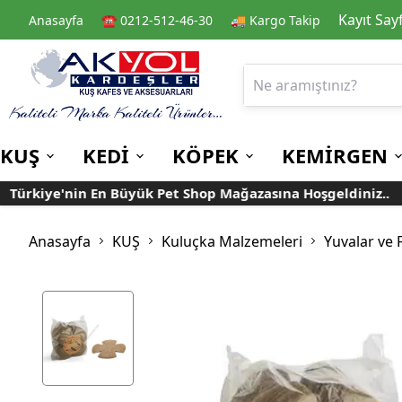
Kayıt Say
Anasayfa
☎️ 0212-512-46-30
🚚 Kargo Takip
KUŞ
KEDİ
KÖPEK
KEMİRGEN
ürkiye'nin En Büyük Pet Shop Mağazasına Hoşgeldiniz..
Kafes
Kedi Kuru Mamalar
Kuru Mamalar
Guinea Pig Yemleri
Kafes Aksesuarları
Kedi Kumları
Konserve Mamalar
Muhabbet
Yemlikler
Anasayfa
KUŞ
Kuluçka Malzemeleri
Yuvalar ve 
Kanarya
Suluklar
Papağan
Mamalıklar
Taşımalar
Mama ve Su Kapları
Ek Besin ve
Taşıma Kafesi
Tünekler
Vitaminler
Rulolu Kafes
Banyoluklar
Kafes Tülleri
Oyuncaklar