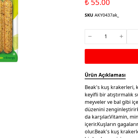
₺ 55.00
Saka ve Doğa Kuşu
Aparatları
Yemleri
Kuş Renk Boyaları
SKU
AKY0437ak_
Güvercin Yemleri
Kumlar
Mamalar
Krakerler
Kalamar Kemiği ve Gaga
Taşları
Ürün Açıklaması
Beak's kuş krakerleri, 
keyifli bir atıştırmalık
meyveler ve bal gibi iç
düzenini zenginleştiri
da karşılar.Vitamin, mi
içerir.Kuşların gagala
olur.Beak's kuş krakerl