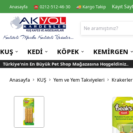
Kayıt Say
Anasayfa
☎️ 0212-512-46-30
🚚 Kargo Takip
KUŞ
KEDİ
KÖPEK
KEMİRGEN
rkiye'nin En Büyük Pet Shop Mağazasına Hoşgeldiniz..
Kafes
Kedi Kuru Mamalar
Kuru Mamalar
Guinea Pig Yemleri
Kafes Aksesuarları
Kedi Kumları
Konserve Mamalar
Muhabbet
Yemlikler
Anasayfa
KUŞ
Yem ve Yem Takviyeleri
Krakerler
Kanarya
Suluklar
Papağan
Mamalıklar
Taşımalar
Mama ve Su Kapları
Ek Besin ve
Taşıma Kafesi
Tünekler
Vitaminler
Rulolu Kafes
Banyoluklar
Kafes Tülleri
Oyuncaklar