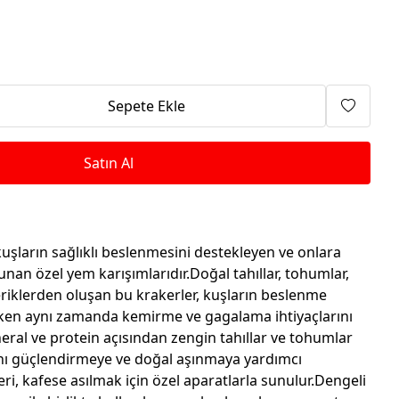
Isıtma Makineleri
Sepete Ekle
Satın Al
kuşların sağlıklı beslenmesini destekleyen ve onlara
 sunan özel yem karışımlarıdır.Doğal tahıllar, tohumlar,
eriklerden oluşan bu krakerler, kuşların beslenme
rken aynı zamanda kemirme ve gagalama ihtiyaçlarını
neral ve protein açısından zengin tahıllar ve tohumlar
rını güçlendirmeye ve doğal aşınmaya yardımcı
eri, kafese asılmak için özel aparatlarla sunulur.Dengeli