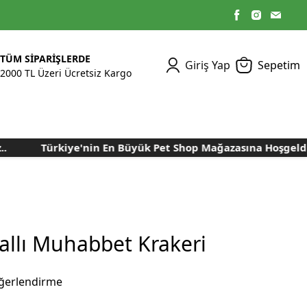
TÜM SİPARİŞLERDE
Giriş Yap
Sepetim
2000 TL Üzeri Ücretsiz Kargo
Türkiye'nin En Büyük Pet Shop Mağazasına Hoşgeldiniz
Kümes Ekipmanları
Kedi Yaş Mamaları
Tasmalar
Tavşan Yemleri
Kuluçka Malzemeleri
Bakım Sağlık
Bakım Sağlık
Ürünleri
Ürünler
Aydınlatma Sistemleri
Yuvalar ve Folluklar
Kafes Rulo Kağıtları
Sahte Yumurtalar
Yem Temizleme
Öğütücüler
Makineleri
allı Muhabbet Krakeri
Nem Alma Makineleri
Nem ve Isı Ölçer
ğerlendirme
Cihazları