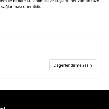
yem ile birlikte kullanılması ve kuşların her zaman taze
 sağlanması önemlidir.
Değerlendirme Yazın
un!