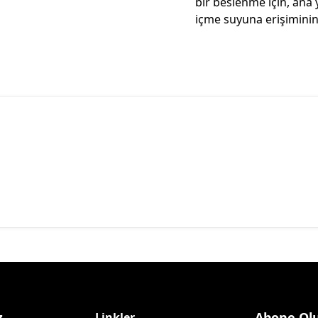
bir beslenme için, ana 
içme suyuna erişiminin
Abone Ol
z
Linkler