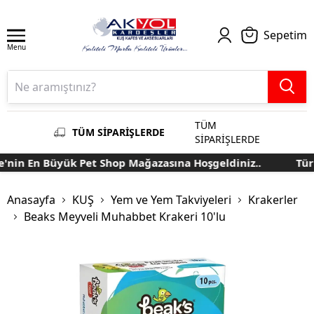
Sepetim
Menu
TÜM
TÜM SİPARİŞLERDE
SİPARİŞLERDE
nin En Büyük Pet Shop Mağazasına Hoşgeldiniz..
Türki
Anasayfa
KUŞ
Yem ve Yem Takviyeleri
Krakerler
Beaks Meyveli Muhabbet Krakeri 10'lu