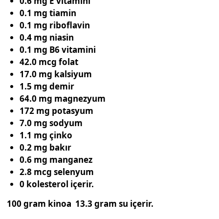
0.6 mg E vitamini
0.1 mg tiamin
0.1 mg riboflavin
0.4 mg niasin
0.1 mg B6 vitamini
42.0 mcg folat
17.0 mg kalsiyum
1.5 mg demir
64.0 mg magnezyum
172 mg potasyum
7.0 mg sodyum
1.1 mg çinko
0.2 mg bakır
0.6 mg manganez
2.8 mcg selenyum
0 kolesterol içerir.
100 gram kinoa 13.3 gram su içerir.