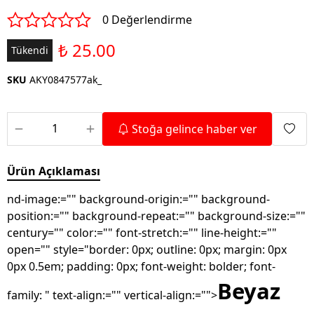
0 Değerlendirme
₺ 25.00
Tükendi
SKU
AKY0847577ak_
Stoğa gelince haber ver
Ürün Açıklaması
nd-image:="" background-origin:="" background-
position:="" background-repeat:="" background-size:=""
century="" color:="" font-stretch:="" line-height:=""
open="" style="border: 0px; outline: 0px; margin: 0px
0px 0.5em; padding: 0px; font-weight: bolder; font-
Beyaz
family: " text-align:="" vertical-align:="">