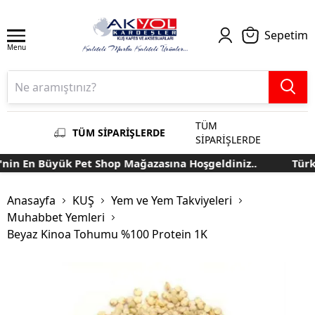
Sepetim
Menu
TÜM
TÜM SİPARİŞLERDE
SİPARİŞLERDE
n En Büyük Pet Shop Mağazasına Hoşgeldiniz..
Türkiye
Anasayfa
KUŞ
Yem ve Yem Takviyeleri
Muhabbet Yemleri
Beyaz Kinoa Tohumu %100 Protein 1K