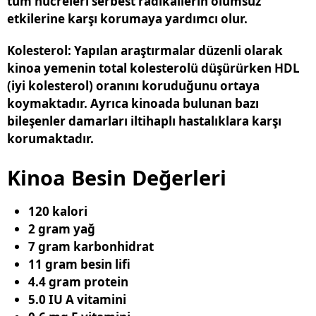
tüm hücreleri serbest radikallerin olumsuz
etkilerine karşı korumaya yardımcı olur.
Kolesterol
: Yapılan araştırmalar düzenli olarak
kinoa yemenin total kolesterolü düşürürken HDL
(iyi kolesterol) oranını koruduğunu ortaya
koymaktadır. Ayrıca kinoada bulunan bazı
bileşenler damarları iltihaplı hastalıklara karşı
korumaktadır.
Kinoa Besin Değerleri
120 kalori
2 gram yağ
7 gram karbonhidrat
11 gram besin lifi
4.4 gram protein
5.0 IU A vitamini