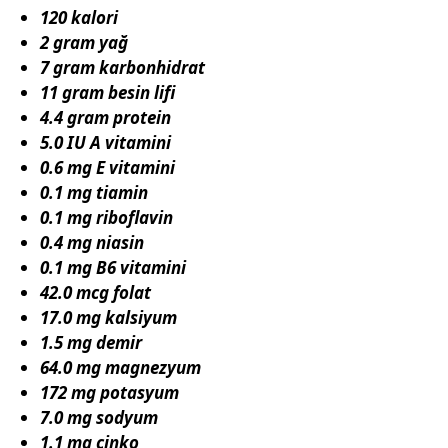
120 kalori
2 gram yağ
7 gram karbonhidrat
11 gram besin lifi
4.4 gram protein
5.0 IU A vitamini
0.6 mg E vitamini
0.1 mg tiamin
0.1 mg riboflavin
0.4 mg niasin
0.1 mg B6 vitamini
42.0 mcg folat
17.0 mg kalsiyum
1.5 mg demir
64.0 mg magnezyum
172 mg potasyum
7.0 mg sodyum
1.1 mg çinko