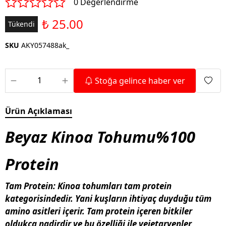
0 Değerlendirme
₺ 25.00
Tükendi
SKU
AKY057488ak_
Stoğa gelince haber ver
Ürün Açıklaması
Beyaz Kinoa Tohumu%100
Protein
Tam Protein
: Kinoa tohumları tam protein
kategorisindedir. Yani kuşların ihtiyaç duyduğu tüm
amino asitleri içerir. Tam protein içeren bitkiler
oldukça nadirdir ve bu özelliği ile vejetaryenler