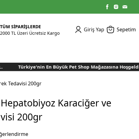
TÜM SİPARİŞLERDE
Giriş Yap
Sepetim
2000 TL Üzeri Ücretsiz Kargo
Türkiye'nin En Büyük Pet Shop Mağazasına Hoşgeldiniz.
Kümes Ekipmanları
Kedi Yaş Mamaları
Tasmalar
Tavşan Yemleri
Kuluçka Malzemeleri
Bakım Sağlık
Bakım Sağlık
Ürünleri
Ürünler
Aydınlatma Sistemleri
Yuvalar ve Folluklar
rek Tedavisi 200gr
Kafes Rulo Kağıtları
Sahte Yumurtalar
Yem Temizleme
Öğütücüler
 Hepatobiyoz Karaciğer ve
Makineleri
visi 200gr
Nem Alma Makineleri
Nem ve Isı Ölçer
Cihazları
ğerlendirme