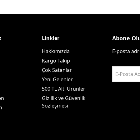
Abone Ol
z
Linkler
Hakkımızda
E-posta adre
Kargo Takip
Çok Satanlar
E-Posta Ad
Yeni Gelenler
500 TL Altı Ürünler
en
Gizlilik ve Güvenlik
Sözleşmesi
n