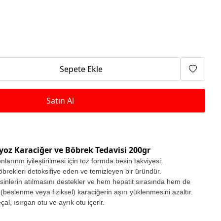
Isıtma Makineleri
Sepete Ekle
Satın Al
yoz Karaciğer ve Böbrek Tedavisi 200gr
larının iyileştirilmesi için toz formda besin takviyesi.
brekleri detoksifiye eden ve temizleyen bir üründür.
sinlerin atılmasını destekler ve hem hepatit sırasında hem de
(beslenme veya fiziksel) karaciğerin aşırı yüklenmesini azaltır.
al, ısırgan otu ve ayrık otu içerir.