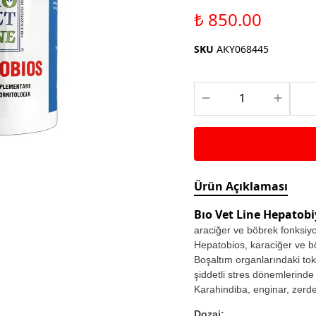
Saka ve Doğa Kuşu
Aparatları
₺ 850.00
Yemleri
Kuş Renk Boyaları
Güvercin Yemleri
SKU
AKY068445
Kumlar
Mamalar
Krakerler
Kalamar Kemiği ve Gaga
Taşları
Ürün Açıklaması
Bıo Vet Line Hepatobi
araciğer ve böbrek fonksiyon
Hepatobios, karaciğer ve bö
Boşaltım organlarındaki tok
şiddetli stres dönemlerinde 
Karahindiba, enginar, zerdeç
Dozaj: