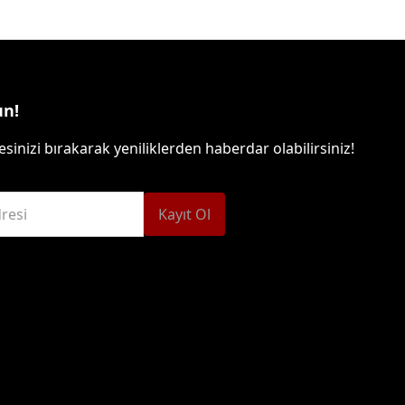
un!
sinizi bırakarak yeniliklerden haberdar olabilirsiniz!
resi
Kayıt Ol