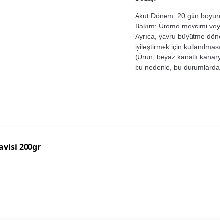
Akut Dönem: 20 gün boyunca
Bakım: Üreme mevsimi veya
Ayrıca, yavru büyütme döne
iyileştirmek için kullanılması
(Ürün, beyaz kanatlı kanary
bu nedenle, bu durumlarda
avisi 200gr