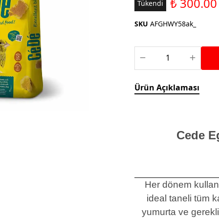
₺ 300.00
Saka ve Doğa Kuşu
Tükendi
Aparatları
Yemleri
Kuş Renk Boyaları
SKU
AFGHWY58ak_
Güvercin Yemleri
Kumlar
Mamalar
Krakerler
Kalamar Kemiği ve Gaga
Ürün Açıklaması
Taşları
Cede E
Her dönem kullanı
ideal taneli tüm
yumurta ve gerekli