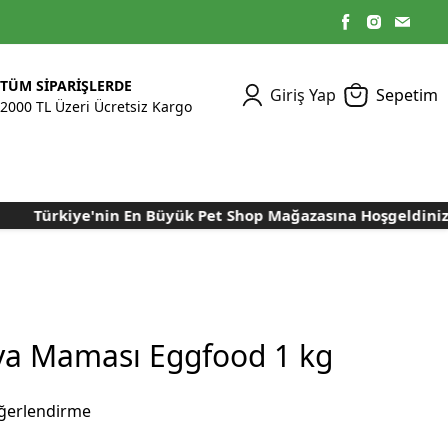
TÜM SİPARİŞLERDE
Giriş Yap
Sepetim
2000 TL Üzeri Ücretsiz Kargo
Türkiye'nin En Büyük Pet Shop Mağazasına Hoşgeldiniz..
Kümes Ekipmanları
Kedi Yaş Mamaları
Tasmalar
Tavşan Yemleri
Kuluçka Malzemeleri
Bakım Sağlık
Bakım Sağlık
Ürünleri
Ürünler
Aydınlatma Sistemleri
Yuvalar ve Folluklar
Kafes Rulo Kağıtları
Sahte Yumurtalar
Yem Temizleme
Öğütücüler
Makineleri
ya Maması Eggfood 1 kg
Nem Alma Makineleri
Nem ve Isı Ölçer
ğerlendirme
Cihazları