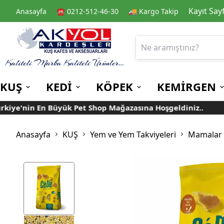
Kayıt Say
Anasayfa
☎️ 0212-512-46-30
🚚 Kargo Takip
KUŞ
KEDİ
KÖPEK
KEMİRGEN
ye'nin En Büyük Pet Shop Mağazasına Hoşgeldiniz..
Tü
Kafes
Kedi Kuru Mamalar
Kuru Mamalar
Guinea Pig Yemleri
Kafes Aksesuarları
Kedi Kumları
Konserve Mamalar
Muhabbet
Yemlikler
Anasayfa
KUŞ
Yem ve Yem Takviyeleri
Mamalar
Kanarya
Suluklar
Papağan
Mamalıklar
Taşımalar
Mama ve Su Kapları
Ek Besin ve
Taşıma Kafesi
Tünekler
Vitaminler
Rulolu Kafes
Banyoluklar
Kafes Tülleri
Oyuncaklar