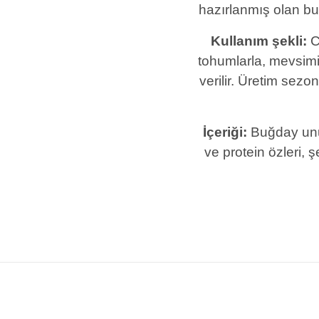
hazırlanmış olan bu 
Kullanım şekli:
C
tohumlarla, mevsimi
verilir. Üretim sez
İçeriği:
Buğday unu
ve protein özleri, 