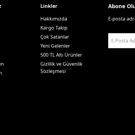
Abone Ol
z
Linkler
Hakkımızda
E-posta adre
Kargo Takip
Çok Satanlar
E-Posta Ad
Yeni Gelenler
500 TL Altı Ürünler
en
Gizlilik ve Güvenlik
Sözleşmesi
n