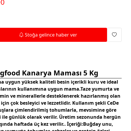
00
Isıtma Makineleri
Stoğa gelince haber ver
ggfood Kanarya Maması 5 Kg
 uygun yüksek kaliteli besin içerikli kuru ve ideal
uşlarının kullanımına uygun mama.Taze yumurta ve
amin ve minerallerle desteklenerek hazırlanmış olan
çin çok besleyici ve lezzetlidir. Kullanım şekli CeDe
ara çimlendirilmiş tohumlarla, mevsimine göre
i ile günlük olarak verilir. Üretim sezonunda hergün
şında haftada üç kez verilir.. İçeriği:Buğday unu,
 yumurta,tohumlar, sebzeler ve protein özleri,