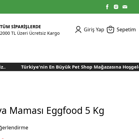
TÜM SİPARİŞLERDE
Giriş Yap
Sepetim
2000 TL Üzeri Ücretsiz Kargo
Türkiye'nin En Büyük Pet Shop Mağazasına Hoşgeldini
Kümes Ekipmanları
Kedi Yaş Mamaları
Tasmalar
Tavşan Yemleri
Kuluçka Malzemeleri
Bakım Sağlık
Bakım Sağlık
Ürünleri
Ürünler
Aydınlatma Sistemleri
Yuvalar ve Folluklar
Kafes Rulo Kağıtları
Sahte Yumurtalar
Yem Temizleme
Öğütücüler
Makineleri
ya Maması Eggfood 5 Kg
Nem Alma Makineleri
Nem ve Isı Ölçer
ğerlendirme
Cihazları