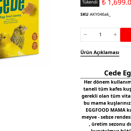
₺ 1,699.
Saka ve Doğa Kuşu
Tükendi
Aparatları
Yemleri
Kuş Renk Boyaları
SKU
AKY046ak_
Güvercin Yemleri
Kumlar
Mamalar
Krakerler
Kalamar Kemiği ve Gaga
Ürün Açıklaması
Taşları
Cede E
Her dönem kullanıma
taneli tüm kafes k
gerekli olan tüm vit
bu mama kuşlarınız i
EGGFOOD MAMA kuşl
meyve - sebze rendes
, üretim sezonu dı
kurutulmuş bütün