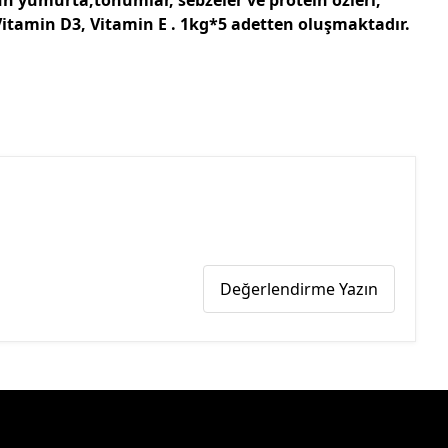
 Vitamin D3, Vitamin E . 1kg*5 adetten oluşmaktadır.
Değerlendirme Yazın