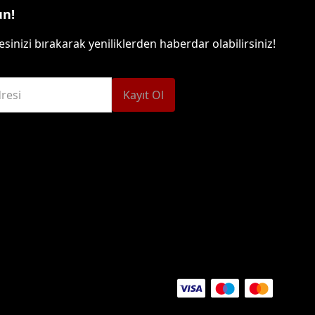
un!
sinizi bırakarak yeniliklerden haberdar olabilirsiniz!
resi
Kayıt Ol