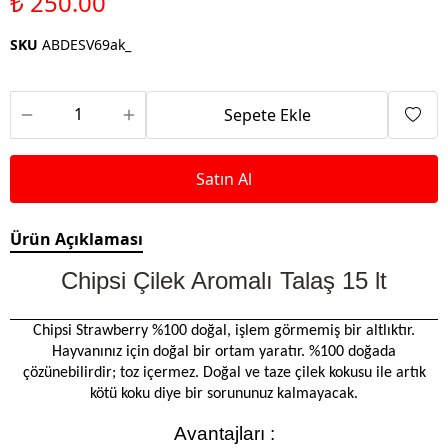
₺ 250.00
SKU
ABDESV69ak_
Sepete Ekle
Satın Al
Ürün Açıklaması
Chipsi Çilek Aromalı Talaş 15 lt
Chipsi Strawberry %100 doğal, işlem görmemiş bir altlıktır.
Hayvanınız için doğal bir ortam yaratır. %100 doğada
çözünebilirdir; toz içermez. Doğal ve taze çilek kokusu ile artık
kötü koku diye bir sorununuz kalmayacak.
Avantajları :