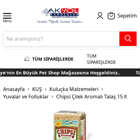
Sepetim
Menu
TÜM
TÜM SİPARİŞLERDE
SİPARİŞLERDE
e'nin En Büyük Pet Shop Mağazasına Hoşgeldiniz..
Tür
Anasayfa
KUŞ
Kuluçka Malzemeleri
Yuvalar ve Folluklar
Chipsi Çilek Aromalı Talaş 15 lt