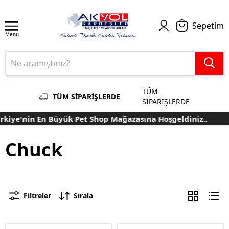
Sepetim
Menu
TÜM
TÜM SİPARİŞLERDE
SİPARİŞLERDE
iye'nin En Büyük Pet Shop Mağazasına Hoşgeldiniz..
T
Chuck
Filtreler
Sırala