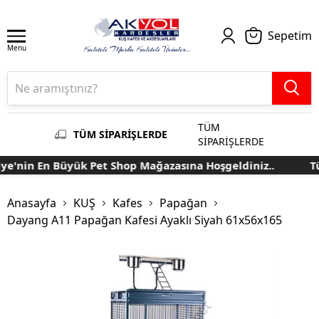
Sepetim
Menu
TÜM
TÜM SİPARİŞLERDE
SİPARİŞLERDE
e'nin En Büyük Pet Shop Mağazasına Hoşgeldiniz..
Tür
Anasayfa
KUŞ
Kafes
Papağan
Dayang A11 Papağan Kafesi Ayaklı Siyah 61x56x165