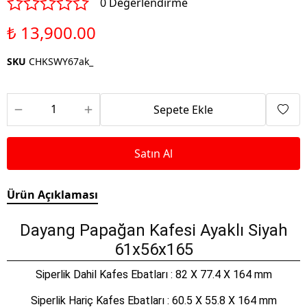
0 Değerlendirme
₺ 13,900.00
SKU
CHKSWY67ak_
Sepete Ekle
Satın Al
Ürün Açıklaması
Dayang Papağan Kafesi Ayaklı Siyah
61x56x165
Siperlik Dahil Kafes Ebatları : 82 X 77.4 X 164 mm
Siperlik Hariç Kafes Ebatları : 60.5 X 55.8 X 164 mm