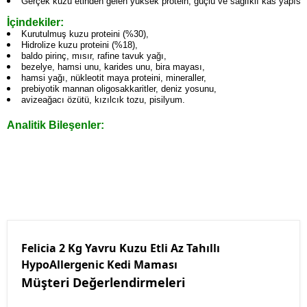
Gerçek kuzu etinden gelen yüksek protein, güçlü ve sağlıklı kas yapısı 
İçindekiler:
Kurutulmuş kuzu proteini (%30),
Hidrolize kuzu proteini (%18),
baldo pirinç, mısır, rafine tavuk yağı,
bezelye, hamsi unu, karides unu, bira mayası,
hamsi yağı, nükleotit maya proteini, mineraller,
prebiyotik mannan oligosakkaritler, deniz yosunu,
avizeağacı özütü, kızılcık tozu, pisilyum.
Analitik Bileşenler:
Felicia 2 Kg Yavru Kuzu Etli Az Tahıllı
HypoAllergenic Kedi Maması
Müşteri Değerlendirmeleri