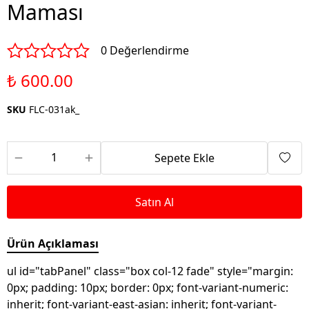
Maması
0 Değerlendirme
₺ 600.00
SKU
FLC-031ak_
Sepete Ekle
Satın Al
Ürün Açıklaması
ul id="tabPanel" class="box col-12 fade" style="margin:
0px; padding: 10px; border: 0px; font-variant-numeric:
inherit; font-variant-east-asian: inherit; font-variant-