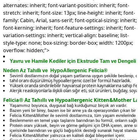
alternates: inherit; font-variant-position: inherit; font-
stretch: inherit; font-size: 13px; line-height: inherit; font-
family: Cabin, Arial, sans-serif; font-optical-sizing: inherit;
font-kerning: inherit; font-feature-settings: inherit; font-
variation-settings: inherit; vertical-align: baseline; list-
style-type: none; box-sizing: border-box; width: 1200px;
overflow: hidden;">
Yavru ve Hamile Kediler için Ekstrude Tam ve Dengeli
Neden Az Tahıllı ve HypoAllergenic Felicia®
Sevimli dostlarımızın doğal yaşam şartlarına uygun şekilde beslenip, da
tahıl oranı düşürülmüş hypoallergenic özel bir formül hazırladık.
Yüksek oranda sindirilebilir hayvansal protein kaynaklarına sahip Felicia
Alerjik reasksiyonlarla ilişkili olan sığır eti, süt ürünleri, buğday, so
Felicia® Az Tahıllı ve Hypoallergenic Kitten&Mother L
Yaşamımız boyunca, duygusal bağ kurduğumuz birçok an vardır.
Bazen yeni bir birey, bazen ise bir anne ya da operasyondan çıkan bir can
Felicia Kitten&Mother ile sevimli dostlarımıza, tüm yaşam evrelerinde de
Beslenmenin en temel yapı taşlarını barındıran bu formül, onların sağlığın
Protein oranı yüksek, beyin ve görme gelişimi için DHA içeren, anne sü
içerisinde barındıran ve güçlü bağışıklık desteği sunarak hayat standartla
Felicia Kitten&Mother yalnızca en kaliteli doğal bileşenleri içerir.