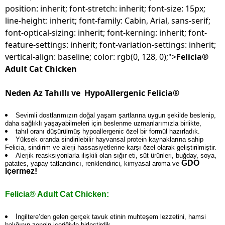
position: inherit; font-stretch: inherit; font-size: 15px;
line-height: inherit; font-family: Cabin, Arial, sans-serif;
font-optical-sizing: inherit; font-kerning: inherit; font-
feature-settings: inherit; font-variation-settings: inherit;
vertical-align: baseline; color: rgb(0, 128, 0);">
Felicia®
Adult Cat Chicken
Neden Az Tahıllı ve HypoAllergenic Felicia®
Sevimli dostlarımızın doğal yaşam şartlarına uygun şekilde beslenip,
daha sağlıklı yaşayabilmeleri için beslenme uzmanlarımızla birlikte,
tahıl oranı düşürülmüş hypoallergenic özel bir formül hazırladık.
Yüksek oranda sindirilebilir hayvansal protein kaynaklarına sahip
Felicia, sindirim ve alerji hassasiyetlerine karşı özel olarak geliştirilmiştir.
Alerjik reasksiyonlarla ilişkili olan sığır eti, süt ürünleri, buğday, soya,
GDO
patates, yapay tatlandırıcı, renklendirici, kimyasal aroma ve
İçermez!
Felicia® Adult Cat Chicken:
İngiltere’den gelen gerçek tavuk etinin muhteşem lezzetini, hamsi
balığının zengin içeriğiyle birleştirdik.