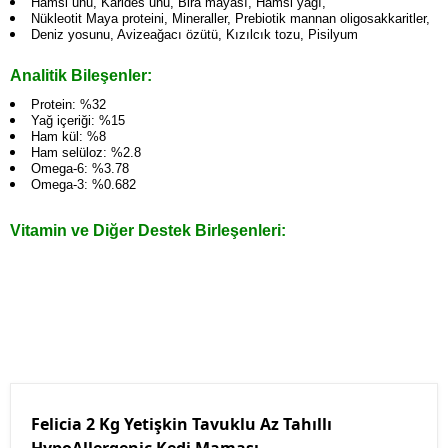
Hamsi unu, Karides unu, Bira mayası, Hamsi yağı,
Nükleotit Maya proteini, Mineraller, Prebiotik mannan oligosakkaritler,
Deniz yosunu, Avizeağacı özütü, Kızılcık tozu, Pisilyum
Analitik Bileşenler:
Protein: %32
Yağ içeriği: %15
Ham kül: %8
Ham selüloz: %2.8
Omega-6: %3.78
Omega-3: %0.682
Vitamin ve Diğer Destek Birleşenleri:
Felicia 2 Kg Yetişkin Tavuklu Az Tahıllı