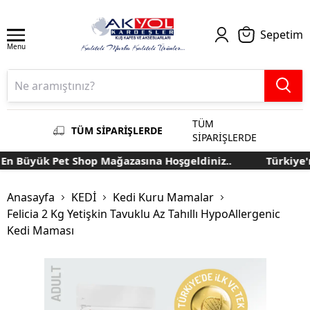
Sepetim
Menu
TÜM
TÜM SİPARİŞLERDE
SİPARİŞLERDE
n Büyük Pet Shop Mağazasına Hoşgeldiniz..
Türkiye'n
Anasayfa
KEDİ
Kedi Kuru Mamalar
Felicia 2 Kg Yetişkin Tavuklu Az Tahıllı HypoAllergenic
Kedi Maması