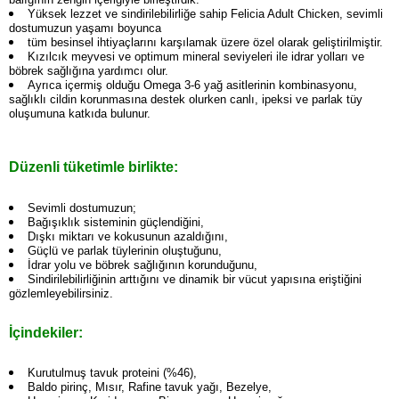
Yüksek lezzet ve sindirilebilirliğe sahip Felicia Adult Chicken, sevimli
dostumuzun yaşamı boyunca
tüm besinsel ihtiyaçlarını karşılamak üzere özel olarak geliştirilmiştir.
Kızılcık meyvesi ve optimum mineral seviyeleri ile idrar yolları ve
böbrek sağlığına yardımcı olur.
Ayrıca içermiş olduğu Omega 3-6 yağ asitlerinin kombinasyonu,
sağlıklı cildin korunmasına destek olurken canlı, ipeksi ve parlak tüy
oluşumuna katkıda bulunur.
Düzenli tüketimle birlikte
:
Sevimli dostumuzun;
Bağışıklık sisteminin güçlendiğini,
Dışkı miktarı ve kokusunun azaldığını,
Güçlü ve parlak tüylerinin oluştuğunu,
İdrar yolu ve böbrek sağlığının korunduğunu,
Sindirilebilirliğinin arttığını ve dinamik bir vücut yapısına eriştiğini
gözlemleyebilirsiniz.
İçindekiler:
Kurutulmuş tavuk proteini (%46),
Baldo pirinç, Mısır, Rafine tavuk yağı, Bezelye,