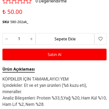
0 Değerlendirme
₺ 50.00
SKU
580-202ak_
Sepete Ekle
Satın Al
Ürün Açıklaması
KÖPEKLER İÇİN TAMAMLAYICI YEM
İçindekiler:
Et ve et yan ürünleri (%6 kuzu eti),
mineraller.
Analiz Bileşenleri:
Protein %33,5,Yağ %20, Ham Kül %10,
Ham Lif %2, Nem %28.