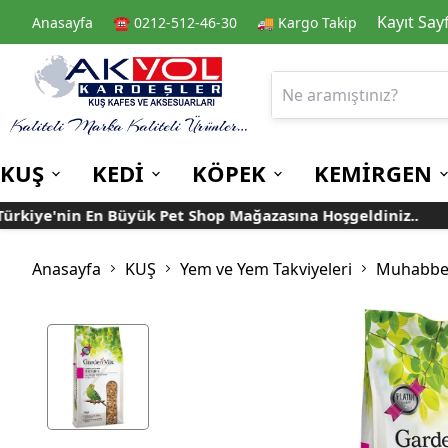
Kayıt Say
Anasayfa
☎️ 0212-512-46-30
🚚 Kargo Takip
KUŞ
KEDİ
KÖPEK
KEMİRGEN
iye'nin En Büyük Pet Shop Mağazasına Hoşgeldiniz..
T
Kafes
Kedi Kuru Mamalar
Kuru Mamalar
Guinea Pig Yemleri
Kafes Aksesuarları
Kedi Kumları
Konserve Mamalar
Muhabbet
Yemlikler
Anasayfa
KUŞ
Yem ve Yem Takviyeleri
Muhabbet
Kanarya
Suluklar
Papağan
Mamalıklar
Taşımalar
Mama ve Su Kapları
Ek Besin ve
Taşıma Kafesi
Tünekler
Vitaminler
Rulolu Kafes
Banyoluklar
Kafes Tülleri
Oyuncaklar