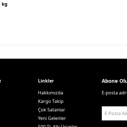
1 kg
Abone Ol
z
Linkler
Hakkımızda
E-posta adre
Kargo Takip
Çok Satanlar
E-Posta Ad
Yeni Gelenler
500 TL Altı Ürünler