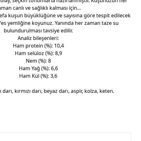
 kolay, seçkin tohumlarla hazırlanmıştır. Kuşunuzun her
man canlı ve sağlıklı kalması için...
efa kuşun büyüklüğüne ve sayısına göre tespit edilecek
fes yemliğine koyunuz. Yanında her zaman taze su
bulundurulması tavsiye edilir.
Analiz bileşenleri:
Ham protein (%): 10,4
Ham selüloz (%): 8,9
Nem (%): 8
Ham Yağ (%): 6,6
Ham Kül (%): 3,6
 darı, kırmızı darı, beyaz darı, aspir, kolza, keten.