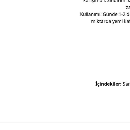
karışımdır. Sindirimi
za
Kullanımı: Günde 1-2 d
miktarda yemi ka
İçindekiler:
Sarı