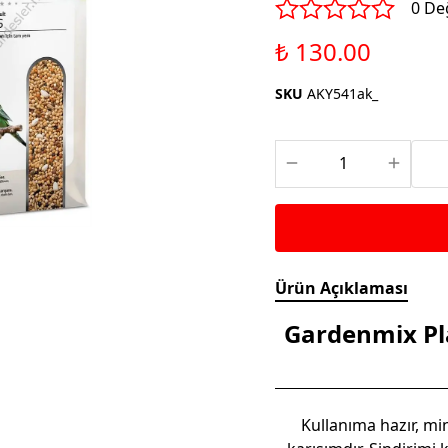
Saka ve Doğa Kuşu
0 De
Aparatları
Yemleri
Kuş Renk Boyaları
₺ 130.00
Güvercin Yemleri
Kumlar
SKU
AKY541ak_
Mamalar
Krakerler
Kalamar Kemiği ve Gaga
Taşları
Ürün Açıklaması
Gardenmix Pl
Kullanıma hazır, mi