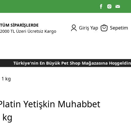
TÜM SİPARİŞLERDE
Giriş Yap
Sepetim
2000 TL Üzeri Ücretsiz Kargo
Türkiye'nin En Büyük Pet Shop Mağazasına Hoşgeldiniz..
Kümes Ekipmanları
Kedi Yaş Mamaları
Tasmalar
Tavşan Yemleri
Kuluçka Malzemeleri
Bakım Sağlık
Bakım Sağlık
Ürünleri
Ürünler
Aydınlatma Sistemleri
Yuvalar ve Folluklar
 1 kg
Kafes Rulo Kağıtları
Sahte Yumurtalar
Yem Temizleme
Öğütücüler
Makineleri
latin Yetişkin Muhabbet
Nem Alma Makineleri
 kg
Nem ve Isı Ölçer
Cihazları