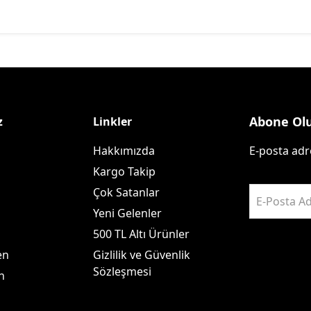
Abone Ol
z
Linkler
Hakkımızda
E-posta adre
Kargo Takip
Çok Satanlar
E-Posta Ad
Yeni Gelenler
500 TL Altı Ürünler
en
Gizlilik ve Güvenlik
Sözleşmesi
n