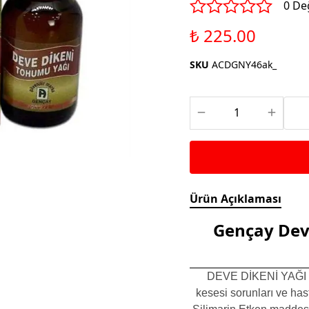
Saka ve Doğa Kuşu
0 De
Aparatları
Yemleri
Kuş Renk Boyaları
₺ 225.00
Güvercin Yemleri
Kumlar
SKU
ACDGNY46ak_
Mamalar
Krakerler
Kalamar Kemiği ve Gaga
Taşları
Ürün Açıklaması
Gençay Dev
DEVE DİKENİ YAĞI (S
kesesi sorunları ve hasta