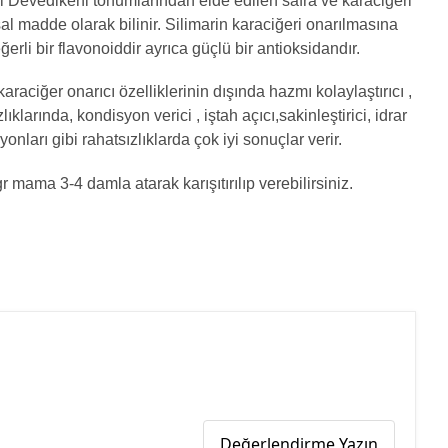
 Devedikeni tohumlarından elde edilen safra ve karaciğeri
l madde olarak bilinir. Silimarin karaciğeri onarılmasına
erli bir flavonoiddir ayrıca güçlü bir antioksidandır.
raciğer onarıcı özelliklerinin dışında hazmı kolaylaştırıcı ,
ıklarında, kondisyon verici , iştah açıcı,sakinleştirici, idrar
yonları gibi rahatsızlıklarda çok iyi sonuçlar verir.
r mama 3-4 damla atarak karışıtırılıp verebilirsiniz.
Değerlendirme Yazın