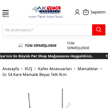
Sepetim
Menu
TÜM
TÜM SİPARİŞLERDE
SİPARİŞLERDE
e'nin En Büyük Pet Shop Mağazasına Hoşgeldiniz..
Tü
Anasayfa
KUŞ
Kafes Aksesuarları
Mamalıklar
Gr 54 Kare Mamalık Beyaz Telli 9cm