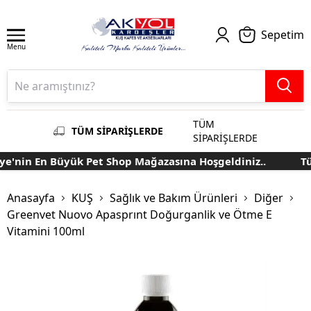
Sepetim
Menu
TÜM
TÜM SİPARİŞLERDE
SİPARİŞLERDE
'nin En Büyük Pet Shop Mağazasına Hoşgeldiniz..
Tür
Anasayfa
KUŞ
Sağlık ve Bakım Ürünleri
Diğer
Greenvet Nuovo Apasprınt Doğurganlik ve Ötme E
Vitamini 100ml