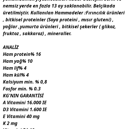
nemsiz yerde en fazla 13 ay saklanabilir. Belçikada
üretilmiştir. Kullanılan Hammadeler :Fırıncılık ürünleri
, bitkisel proteinler (Soya proteini , mısır gluteni) ,
yağlar ,yumurta ürünleri , bitkisel şekerler ( glikoz,
fruktoz , sakkaroz) , mineraller.
ANALİZ
Ham protein% 16
Ham yağ% 10
Ham lif% 4
Ham kül% 4
Kalsiyum min. % 0,8
Fosfor min. % 0.3
KG'NIN GARANTİSİ
A Vitamini 16.000 IE
D3 Vitamini 1.600 IE
E Vitamini 40 mg
K 2 mg