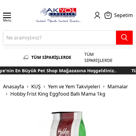
Sepetim
Menu
TÜM
TÜM SİPARİŞLERDE
SİPARİŞLERDE
'nin En Büyük Pet Shop Mağazasına Hoşgeldiniz..
Türk
Anasayfa
KUŞ
Yem ve Yem Takviyeleri
Mamalar
Hobby Frist King Eggfood Ballı Mama 1kg