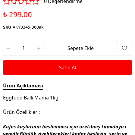
0 Değerlendirme
₺ 299.00
SKU
AKY0345-360ak_
Sepete Ekle
Satın Al
Ürün Açıklaması
Eggfood Ballı Mama 1kg
Ürün Özellikleri:
Kafes kuşlarının beslenmesi için üretilmiş tamalayıcı
yemdir.Günlük yiyebilecekleri kadar besleyin. serin ve