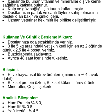
İçerisinde bulunan vitamin ve mineraller diş ve kemik
sağlığına katkıda bulunur.
Kalp ve göz sağlığı için taurin kullanılmıştır
Dostlarınızın parlak ve canlı tüylere sahip olmasına
destek olan bakır ve çinko içerir.
Uzman veteriner hekimler ile birlikte geliştirilmiştir.
Kullanım Ve Günlük Besleme Miktarı:
Dostlarınıza oda sıcaklığında veriniz.
3 ile 5 kg arasındaki yetişkin kedi için en az 2 öğünde
günlük 2,5 ile 4 poşet veriniz.
Buzdolabında saklayınız.
Ayrıca 48 saat içerisinde tüketiniz.
Bileşimi:
Et ve hayvansal türev ürünleri (minimum % 4 tavuk
dahil),
Bitkisel protein özleri, Bitkisel kökenli türev ürünler,
Mineraller, Çeşitli şekerler.
Analitik Bileşenler:
Ham Protein % 8.0,
Ham lif: % 0.8,
Yağ içeriği: % 4.5,