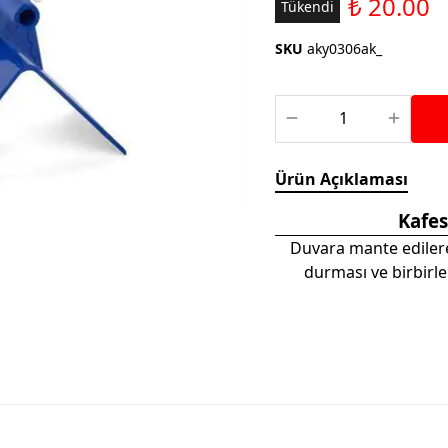
₺ 20.00
Saka ve Doğa Kuşu
Tükendi
Aparatları
Yemleri
Kuş Renk Boyaları
SKU
aky0306ak_
Güvercin Yemleri
Kumlar
Mamalar
Krakerler
Kalamar Kemiği ve Gaga
Ürün Açıklaması
Taşları
Kafes
Duvara mante edilere
durması ve birbirler