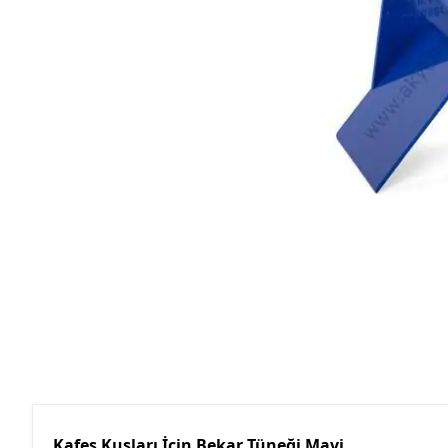
Kafes Kuşları İçin Bekar Tüneği Mavi