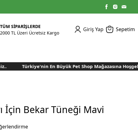
TÜM SİPARİŞLERDE
Giriş Yap
Sepetim
2000 TL Üzeri Ücretsiz Kargo
Türkiye'nin En Büyük Pet Shop Mağazasına Hoşgeldin
Kümes Ekipmanları
Kedi Yaş Mamaları
Tasmalar
Tavşan Yemleri
Kuluçka Malzemeleri
Bakım Sağlık
Bakım Sağlık
Ürünleri
Ürünler
Aydınlatma Sistemleri
Yuvalar ve Folluklar
Kafes Rulo Kağıtları
Sahte Yumurtalar
Yem Temizleme
Öğütücüler
Makineleri
ı İçin Bekar Tüneği Mavi
Nem Alma Makineleri
Nem ve Isı Ölçer
ğerlendirme
Cihazları