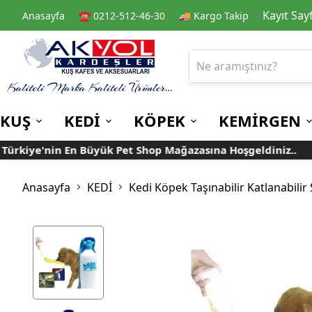
Kayıt Say
Anasayfa
☎️ 0212-512-46-30
🚚 Kargo Takip
KUŞ
KEDİ
KÖPEK
KEMİRGEN
kiye'nin En Büyük Pet Shop Mağazasına Hoşgeldiniz..
Kafes
Kedi Kuru Mamalar
Kuru Mamalar
Guinea Pig Yemleri
Kafes Aksesuarları
Kedi Kumları
Konserve Mamalar
Muhabbet
Yemlikler
Anasayfa
KEDİ
Kedi Köpek Taşınabilir Katlanabilir
Kanarya
Suluklar
Papağan
Mamalıklar
Taşımalar
Mama ve Su Kapları
Ek Besin ve
Taşıma Kafesi
Tünekler
Vitaminler
Rulolu Kafes
Banyoluklar
Kafes Tülleri
Oyuncaklar