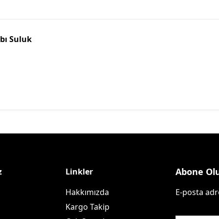
abı Suluk
Abone Ol
z
Linkler
Hakkımızda
E-posta adre
Kargo Takip