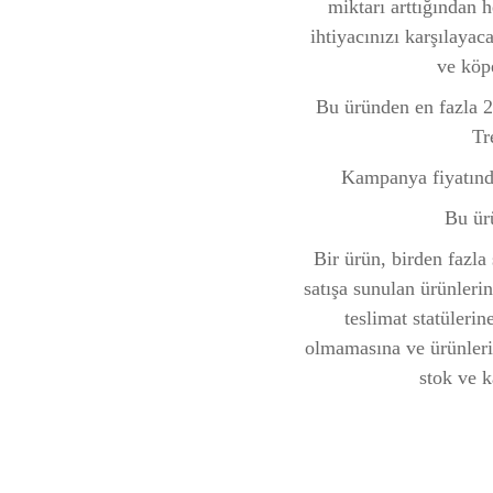
miktarı arttığından h
ihtiyacınızı karşılayac
ve köp
Bu üründen en fazla 20 
Tr
Kampanya fiyatında
Bu ür
Bir ürün, birden fazla s
satışa sunulan ürünlerin 
teslimat statüleri
olmamasına ve ürünlerin
stok ve k