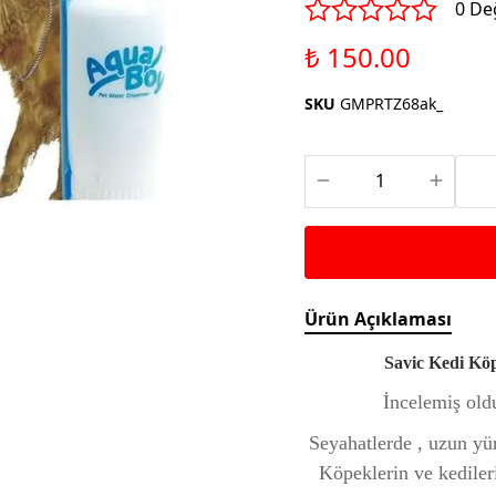
Saka ve Doğa Kuşu
0 De
Aparatları
Yemleri
Kuş Renk Boyaları
₺ 150.00
Güvercin Yemleri
Kumlar
SKU
GMPRTZ68ak_
Mamalar
Krakerler
Kalamar Kemiği ve Gaga
Taşları
Ürün Açıklaması
Savic Kedi Köpek Taşı
İncelemiş olduğ
Seyahatlerde , uzun yür
Köpeklerin ve kedileri