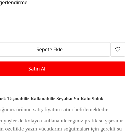
Isıtma Makineleri
ğerlendirme
Sepete Ekle
Satın Al
nabilir Katlanabilir Seyahat Su Kabı Suluk
unuz ürünün satış fiyatını satıcı belirlemektedir.
üyüşler de kolayca kullanabileceğiniz pratik su şişesidir.
n özellikle yazın vücutlarını soğutmaları için gerekli su