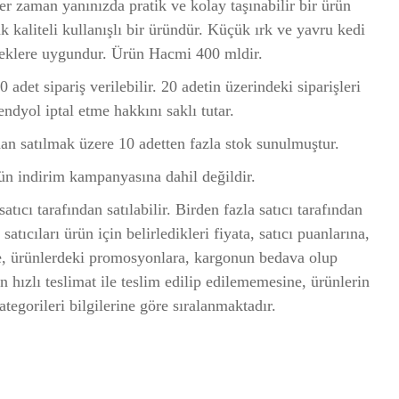
er zaman yanınızda pratik ve kolay taşınabilir bir ürün
ak kaliteli kullanışlı bir üründür. Küçük ırk ve yavru kedi
eklere uygundur. Ürün Hacmi 400 mldir.
adet sipariş verilebilir. 20 adetin üzerindeki siparişleri
endyol iptal etme hakkını saklı tutar.
n satılmak üzere 10 adetten fazla stok sunulmuştur.
ün indirim kampanyasına dahil değildir.
atıcı tarafından satılabilir. Birden fazla satıcı tarafından
satıcıları ürün için belirledikleri fiyata, satıcı puanlarına,
ne, ürünlerdeki promosyonlara, kargonun bedava olup
 hızlı teslimat ile teslim edilip edilememesine, ürünlerin
ategorileri bilgilerine göre sıralanmaktadır.