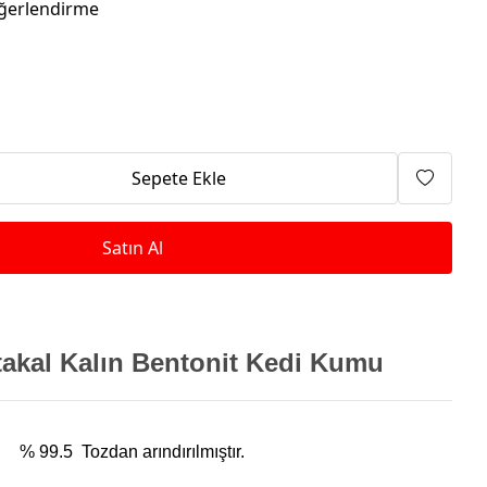
Isıtma Makineleri
ğerlendirme
Sepete Ekle
Satın Al
takal Kalın Bentonit Kedi Kumu
% 99.5 Tozdan arındırılmıştır.