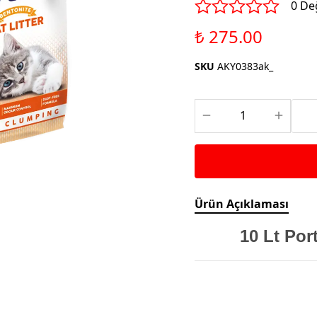
Saka ve Doğa Kuşu
0 De
Aparatları
Yemleri
Kuş Renk Boyaları
₺ 275.00
Güvercin Yemleri
Kumlar
SKU
AKY0383ak_
Mamalar
Krakerler
Kalamar Kemiği ve Gaga
Taşları
Ürün Açıklaması
10 Lt Por