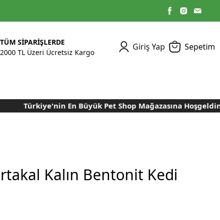
TÜM SİPARİŞLERDE
Giriş Yap
Sepetim
2000 TL Üzeri Ücretsiz Kargo
Türkiye'nin En Büyük Pet Shop Mağazasına Hoşgeldiniz..
Kümes Ekipmanları
Kedi Yaş Mamaları
Tasmalar
Tavşan Yemleri
Kuluçka Malzemeleri
Bakım Sağlık
Bakım Sağlık
Ürünleri
Ürünler
Aydınlatma Sistemleri
Yuvalar ve Folluklar
Kafes Rulo Kağıtları
Sahte Yumurtalar
Yem Temizleme
Öğütücüler
Makineleri
rtakal Kalın Bentonit Kedi
Nem Alma Makineleri
Nem ve Isı Ölçer
Cihazları