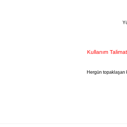
Yü
Kullanım Talima
Hergün topaklaşan k