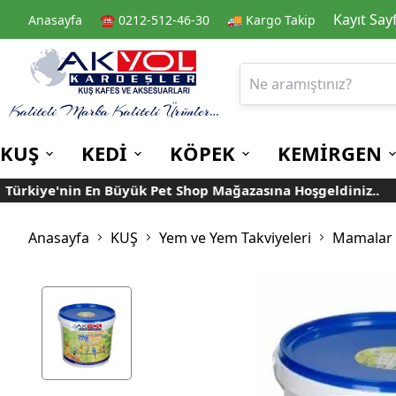
Kayıt Say
Anasayfa
☎️ 0212-512-46-30
🚚 Kargo Takip
KUŞ
KEDİ
KÖPEK
KEMİRGEN
rkiye'nin En Büyük Pet Shop Mağazasına Hoşgeldiniz..
Kafes
Kedi Kuru Mamalar
Kuru Mamalar
Guinea Pig Yemleri
Kafes Aksesuarları
Kedi Kumları
Konserve Mamalar
Muhabbet
Yemlikler
Anasayfa
KUŞ
Yem ve Yem Takviyeleri
Mamalar
Kanarya
Suluklar
Papağan
Mamalıklar
Taşımalar
Mama ve Su Kapları
Ek Besin ve
Taşıma Kafesi
Tünekler
Vitaminler
Rulolu Kafes
Banyoluklar
Kafes Tülleri
Oyuncaklar