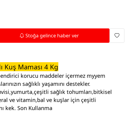
Isıtma Makineleri
Stoğa gelince haber ver
ı Kuş Maması 4 Kg
lendirici korucu maddeler içermez myyem
rınızın sağlıklı yaşamını destekler.
visi,yumurta,çeşitli sağlık tohumları,bitkisel
ral ve vitamin,bal ve kuşlar için çeşitli
nmı kek. Son Kullanma