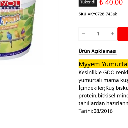
₺ 40.00
Saka ve Doğa Kuşu
Tükendi
Aparatları
Yemleri
Kuş Renk Boyaları
SKU
AKY0728-743ak_
Güvercin Yemleri
Kumlar
Mamalar
Krakerler
Kalamar Kemiği ve Gaga
Ürün Açıklaması
Taşları
Myyem Yumurtal
Kesinlikle GDO renk
yumurtalı mama kuşla
İçindekiler;Kuş biskü
protein,bitkisel mine
tahıllardan hazırla
Tarihi:08/2016