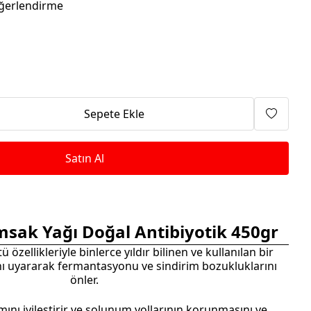
Isıtma Makineleri
ğerlendirme
Sepete Ekle
Satın Al
msak Yağı Doğal Antibiyotik 450gr
özellikleriyle binlerce yıldır bilinen ve kullanılan bir
sını uyararak fermantasyonu ve sindirim bozukluklarını
önler.
ını iyileştirir ve solunum yollarının korunmasını ve