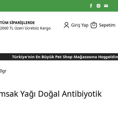
TÜM SİPARİŞLERDE
Giriş Yap
Sepetim
2000 TL Üzeri Ücretsiz Kargo
Türkiye'nin En Büyük Pet Shop Mağazasına Hoşgeldiniz..
Kümes Ekipmanları
Kedi Yaş Mamaları
Tasmalar
Tavşan Yemleri
Kuluçka Malzemeleri
Bakım Sağlık
Bakım Sağlık
Ürünleri
Ürünler
Aydınlatma Sistemleri
Yuvalar ve Folluklar
50gr
Kafes Rulo Kağıtları
Sahte Yumurtalar
Yem Temizleme
Öğütücüler
Makineleri
msak Yağı Doğal Antibiyotik
Nem Alma Makineleri
Nem ve Isı Ölçer
Cihazları