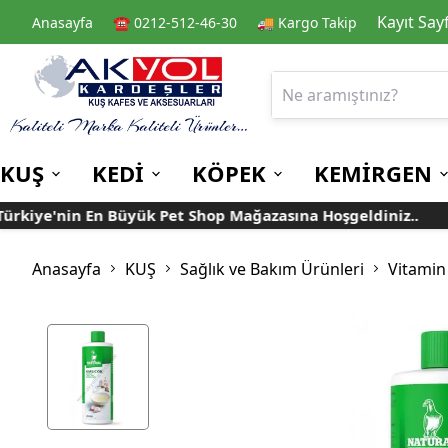
Kayıt Say
Anasayfa
☎️ 0212-512-46-30
🚚 Kargo Takip
KUŞ
KEDİ
KÖPEK
KEMİRGEN
e'nin En Büyük Pet Shop Mağazasına Hoşgeldiniz..
Tür
Kafes
Kedi Kuru Mamalar
Kuru Mamalar
Guinea Pig Yemleri
Kafes Aksesuarları
Kedi Kumları
Konserve Mamalar
Muhabbet
Yemlikler
Anasayfa
KUŞ
Sağlık ve Bakım Ürünleri
Vitamin
Kanarya
Suluklar
Papağan
Mamalıklar
Taşımalar
Mama ve Su Kapları
Ek Besin ve
Taşıma Kafesi
Tünekler
Vitaminler
Rulolu Kafes
Banyoluklar
Kafes Tülleri
Oyuncaklar