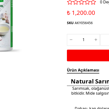
Saka ve Doğa Kuşu
0 De
Aparatları
Yemleri
Kuş Renk Boyaları
₺ 1,200.00
Güvercin Yemleri
Kumlar
SKU
AKY056456
Mamalar
Krakerler
Kalamar Kemiği ve Gaga
Taşları
Ürün Açıklaması
Natural Sarı
Sarımsak, olağanüstü 
bitkidir. Mide salgı
Dahası, kan dolaşım