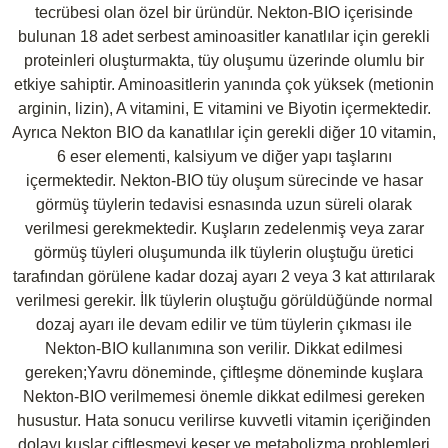
tecrübesi olan özel bir üründür. Nekton-BIO içerisinde
bulunan 18 adet serbest aminoasitler kanatlılar için gerekli
proteinleri oluşturmakta, tüy oluşumu üzerinde olumlu bir
etkiye sahiptir. Aminoasitlerin yanında çok yüksek (metionin
arginin, lizin), A vitamini, E vitamini ve Biyotin içermektedir.
Ayrıca Nekton BIO da kanatlılar için gerekli diğer 10 vitamin,
6 eser elementi, kalsiyum ve diğer yapı taşlarını
içermektedir. Nekton-BIO tüy oluşum sürecinde ve hasar
görmüş tüylerin tedavisi esnasında uzun süreli olarak
verilmesi gerekmektedir. Kuşların zedelenmiş veya zarar
görmüş tüyleri oluşumunda ilk tüylerin oluştuğu üretici
tarafından görülene kadar dozaj ayarı 2 veya 3 kat attırılarak
verilmesi gerekir. İlk tüylerin oluştuğu görüldüğünde normal
dozaj ayarı ile devam edilir ve tüm tüylerin çıkması ile
Nekton-BIO kullanımına son verilir. Dikkat edilmesi
gereken;Yavru döneminde, çiftleşme döneminde kuşlara
Nekton-BIO verilmemesi önemle dikkat edilmesi gereken
husustur. Hata sonucu verilirse kuvvetli vitamin içeriğinden
dolayı kuşlar çiftleşmeyi keser ve metabolizma problemleri