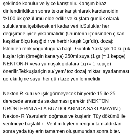
şeklinde konulur ve iyice karıştırılır. Karışım biraz
dinlendirildikten sonra tekrar karıştırılarak karotenoidin
%100lük çözülümü elde edilir ve kuşlara günlük olarak
suluklarına içebilecekleri kadar verilir.Suluklar her
değişimde iyice yıkanmalıdır. (Ürünlerin içerisinden çıkan
kaşıklar ölçü kaşığıdır ve herbir kaşık 1gr`dir). dozaj:
İstenilen renk yoğunluğuna bağlı. Günlük Yaklaşık 10 küçük
kuşlar için (örneğin kanarya) 250ml suya (1 gr (= 1 kepçe)
NEKTON-R veya yumuşak gıdalara 1g (= 1 kepçe)
önerilir.Tekkuşlariçin su/ yem/ toz dozaj miktarı ayarlanması
gerekir.Içme suyu, her gün taze yenilenmelidir.
Nekton R kuru ve ışık görmeyecek bir yerde 15 ile 25
derecede arasında saklanması gerekir. (NEKTON
ÜRÜNLERINI ASLA BUZDOLABINDA SAKLAMAYIN.)
Nekton- R Yavrularin doğması ve kuşlarin Tüy dökümü ile
verilmeye başlatılır . Verilim tüylerin rengini tam aldıktan
sonra yada tüylerin tamamen oluşumundan sonra biter.